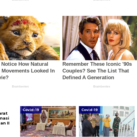
Covid-19
Covid-19
arat
nasi
an II