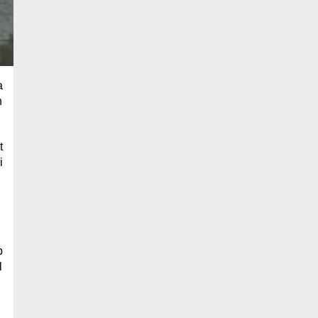
a
n
t
i
p
l