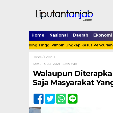
Home
Nasional
Daerah
Ekonomi
lsek Tebing Tinggi Pimpin Ungkap Kasus Pencurian Aki Mo
Home /
Covid-19
Sabtu, 10 Juli 2021 - 22:59 WIB
Walaupun Diterapka
Saja Masyarakat Ya