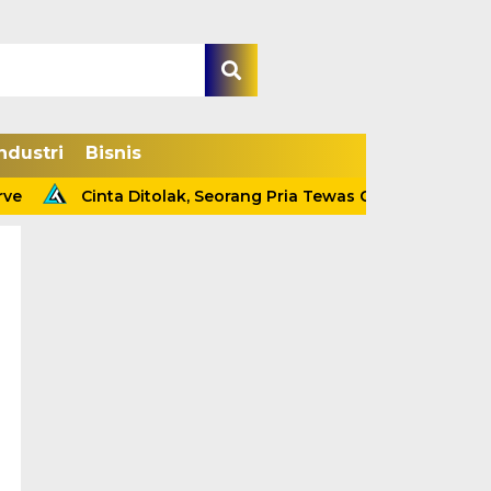
ndustri
Bisnis
e
Cinta Ditolak, Seorang Pria Tewas Gantung Diri Di Ta