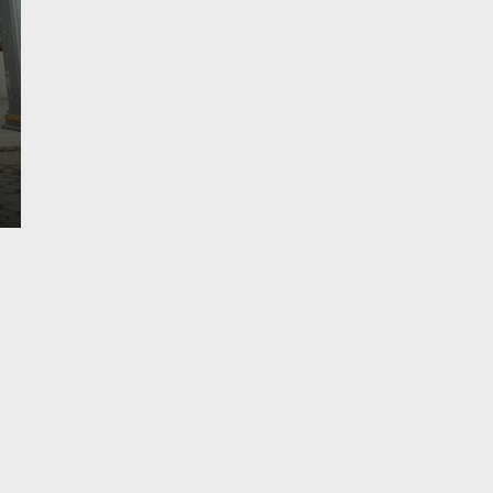
Yang Sering Meresah
Senin, 1 Des 2025 - 22:23 WIB
Liputantanjab.com — Pelaku Pencurian Aki Mobil Di
Desember 2025 Polsek Tebing…