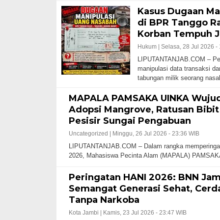
Kasus Dugaan Man
di BPR Tanggo Ra
Korban Tempuh J
Hukum |
Selasa, 28 Jul 2026 -
LIPUTANTANJAB.COM – Pen
manipulasi data transaksi d
tabungan milik seorang na
MAPALA PAMSAKA UINKA Wujud
Adopsi Mangrove, Ratusan Bibit
Pesisir Sungai Pengabuan
Uncategorized |
Minggu, 26 Jul 2026 - 23:36 WIB
LIPUTANTANJAB.COM – Dalam rangka memperingati
2026, Mahasiswa Pecinta Alam (MAPALA) PAMSAKA
Peringatan HANI 2026: BNN Jam
Semangat Generasi Sehat, Cerda
Tanpa Narkoba
Kota Jambi |
Kamis, 23 Jul 2026 - 23:47 WIB