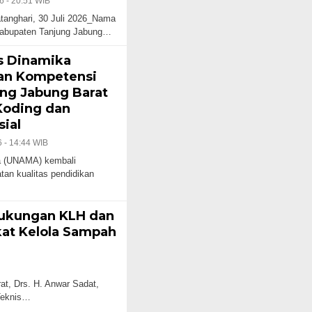
6 - 20:51 WIB
nghari, 30 Juli 2026_Nama
Kabupaten Tanjung Jabung…
s Dinamika
an Kompetensi
ng Jabung Barat
Koding dan
sial
 - 14:44 WIB
 (UNAMA) kembali
n kualitas pendidikan
Dukungan KLH dan
kat Kelola Sampah
, Drs. H. Anwar Sadat,
Teknis…