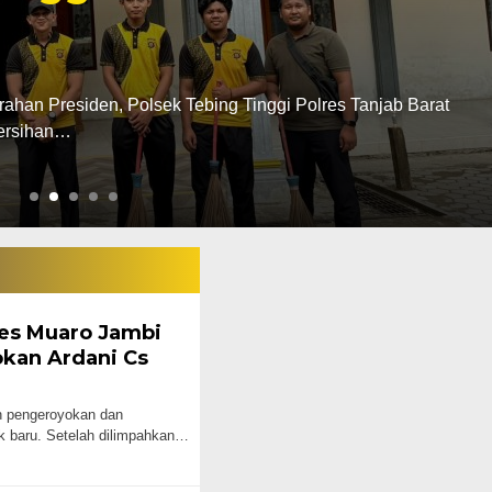
 Tanjab Barat
a inisial RN (25) di Kabupaten Tanjung Jabung Barat Jambi
res Muaro Jambi
kan Ardani Cs
pengeroyokan dan
 baru. Setelah dilimpahkan…