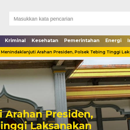
Kriminal
Kesehatan
Pemerintahan
Energi
I
aklanjuti Arahan Presiden, Polsek Tebing Tinggi Laksanaka
Seorang Pria Tewas