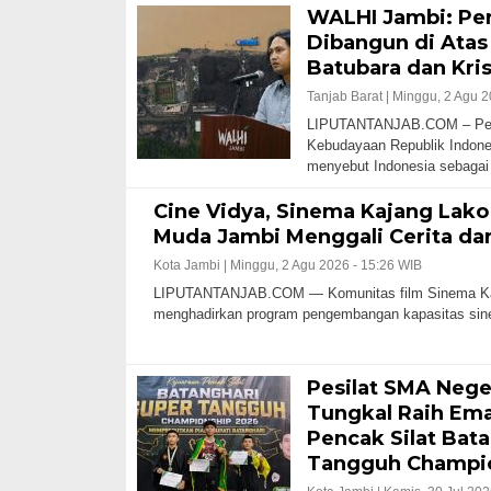
WALHI Jambi: Pe
Dibangun di Ata
Batubara dan Kris
Tanjab Barat |
Minggu, 2 Agu 2
LIPUTANTANJAB.COM – Pern
Kebudayaan Republik Indones
menyebut Indonesia sebagai c
Cine Vidya, Sinema Kajang Lako
Muda Jambi Menggali Cerita da
Kota Jambi |
Minggu, 2 Agu 2026 - 15:26 WIB
LIPUTANTANJAB.COM — Komunitas film Sinema Ka
menghadirkan program pengembangan kapasitas sin
Pesilat SMA Nege
Tungkal Raih Ema
Pencak Silat Bat
Tangguh Champi