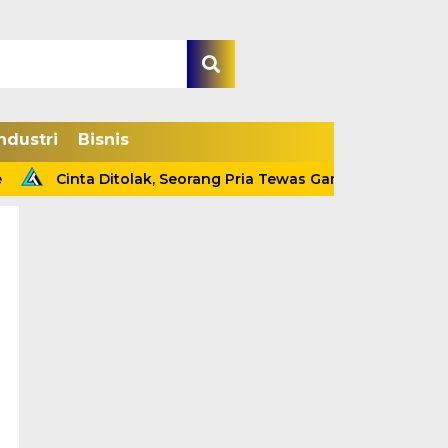
ndustri
Bisnis
Cinta Ditolak, Seorang Pria Tewas Gantung Diri Di Tanjab Ba