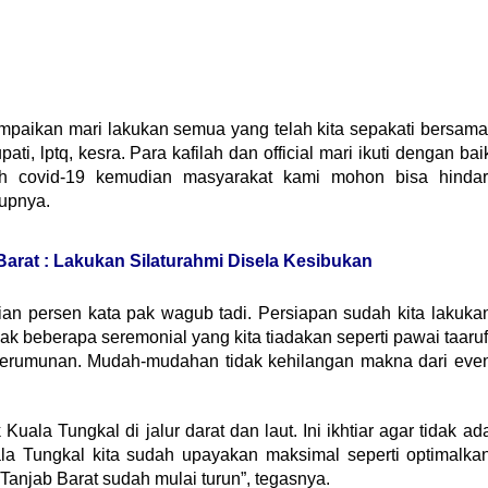
mpaikan mari lakukan semua yang telah kita sepakati bersama
i, lptq, kesra. Para kafilah dan official mari ikuti dengan bai
alah covid-19 kemudian masyarakat kami mohon bisa hindar
tupnya.
Barat : Lakukan Silaturahmi Disela Kesibukan
an persen kata pak wagub tadi. Persiapan sudah kita lakuka
ak beberapa seremonial yang kita tiadakan seperti pawai taaruf
kerumunan. Mudah-mudahan tidak kehilangan makna dari eve
ala Tungkal di jalur darat dan laut. Ini ikhtiar agar tidak ad
ala Tungkal kita sudah upayakan maksimal seperti optimalka
Tanjab Barat sudah mulai turun”, tegasnya.