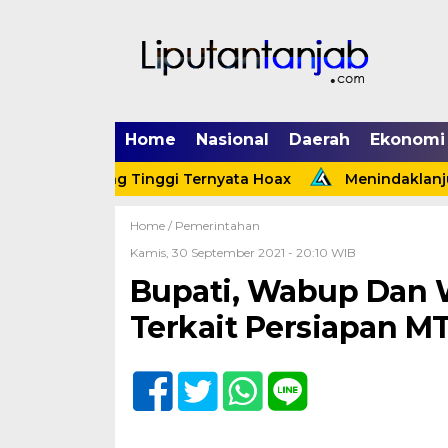
Home
Nasional
Daerah
Ekonomi
ek Tebing Tinggi Ternyata Hoax
Menindaklanjuti Arah
Home /
Pemerintahan
Kamis, 30 September 2021 - 20:10 WIB
Bupati, Wabup Dan 
Terkait Persiapan M