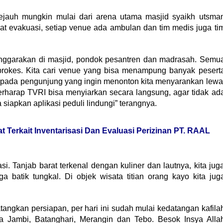
ejauh mungkin mulai dari arena utama masjid syaikh utsma
pat evakuasi, setiap venue ada ambulan dan tim medis juga ti
lenggarakan di masjid, pondok pesantren dan madrasah. Semu
rokes. Kita cari venue yang bisa menampung banyak pesert
epada pengunjung yang ingin menonton kita menyarankan lewa
berharap TVRI bisa menyiarkan secara langsung, agar tidak ad
siapkan aplikasi peduli lindungi” terangnya.
 Terkait Inventarisasi Dan Evaluasi Perizinan PT. RAAL
si. Tanjab barat terkenal dengan kuliner dan lautnya, kita jug
a batik tungkal. Di objek wisata titian orang kayo kita jug
angkan persiapan, per hari ini sudah mulai kedatangan kafila
a Jambi, Batanghari, Merangin dan Tebo. Besok Insya Alla