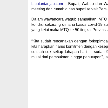
Liputantanjab.com
– Bupati, Wabup dan Wa
meeting dari rumah dinas bupati terkait Per
Dalam wawancara wagub sampaikan, MTQ ini
kondisi sekarang dimana kasus covid-19 s
yang ketat maka MTQ ke-50 tingkat Provinsi J
“Kita sudah rencanakan dengan forkopimda s
kita harapkan harus komitmen dengan kesepak
setelah cek setiap tahapan hari ini suda
mulai dari pembukaan hingga penutupan”, la