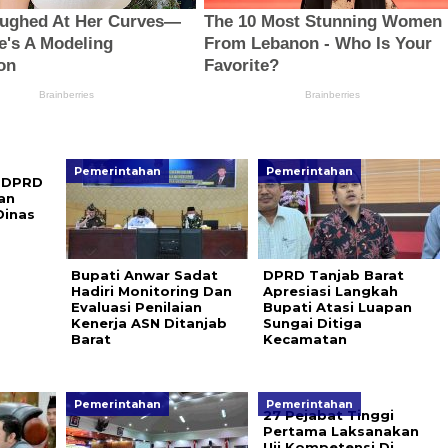
Pemerintahan
Pemerintahan
I DPRD
an
Dinas
Bupati Anwar Sadat
DPRD Tanjab Barat
Hadiri Monitoring Dan
Apresiasi Langkah
Evaluasi Penilaian
Bupati Atasi Luapan
Kenerja ASN Ditanjab
Sungai Ditiga
Barat
Kecamatan
Pemerintahan
Pemerintahan
27 Pejabat Tinggi
Pertama Laksanakan
Uji Kompetensi Di