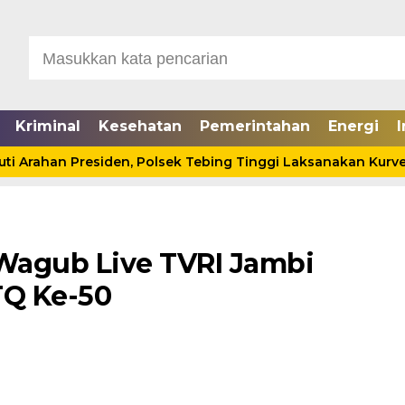
Kriminal
Kesehatan
Pemerintahan
Energi
I
an Presiden, Polsek Tebing Tinggi Laksanakan Kurve
Wagub Live TVRI Jambi
TQ Ke-50