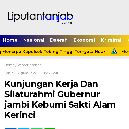
Home
Nasional
Daerah
Ekonomi
Kriminal
 Menerpa Kapolsek Tebing Tinggi Ternyata Hoax
Menin
Home /
Pemerintahan
Senin, 2 Agustus 2021 - 13:59 WIB
Kunjungan Kerja Dan
Silaturahmi Gubernur
jambi Kebumi Sakti Alam
Kerinci