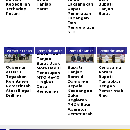
Kepedulian
Tanjab
Laksanakan
Bupati
Terhadap
Barat
Rapat
Tanjab
Petani
Peninjauan
Barat
Lapangan
Dan
Pengelolaan
SLB
Pemerintahan
Pemerintahan
Pemerintahan
Pemerintahan
Wakil DPRD
Tanjab
Barat Ucok
Gubernur
Bupati
Kerjasama
Mora Hadiri
Al Haris
Tanjab
Antara
Penutupan
Tegaskan
Barat di
Bupati
MTQ Ke-10
Komitmen
Dampingi
Tanjabbar
Tingkat
Pemerintah
Kepala
Dengan
Desa
Atasi Illegal
Kesbangpol
Pemerintah
Kemuning
Drilling
Buka
Riau
Kegiatan
P4GN Bagi
Aparatur
Pemerintah