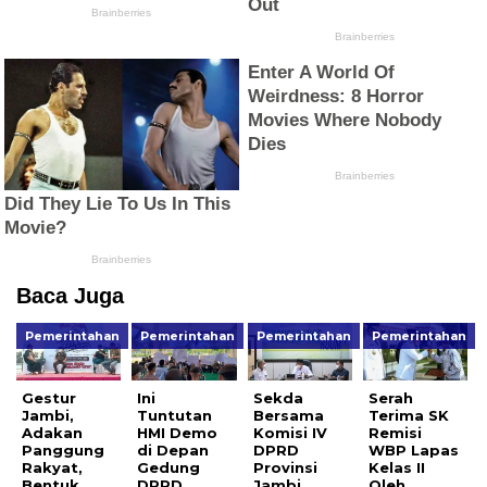
Baca Juga
Pemerintahan
Pemerintahan
Pemerintahan
Pemerintahan
Gestur
Ini
Sekda
Serah
Jambi,
Tuntutan
Bersama
Terima SK
Adakan
HMI Demo
Komisi IV
Remisi
Panggung
di Depan
DPRD
WBP Lapas
Rakyat,
Gedung
Provinsi
Kelas II
Bentuk
DPRD
Jambi
Oleh