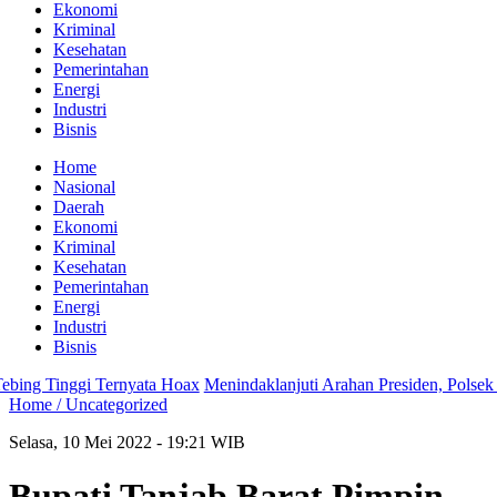
Ekonomi
Kriminal
Kesehatan
Pemerintahan
Energi
Industri
Bisnis
Home
Nasional
Daerah
Ekonomi
Kriminal
Kesehatan
Pemerintahan
Energi
Industri
Bisnis
g Tinggi Ternyata Hoax
Menindaklanjuti Arahan Presiden, Polsek Te
Home /
Uncategorized
Selasa, 10 Mei 2022 - 19:21 WIB
Bupati Tanjab Barat Pimpin