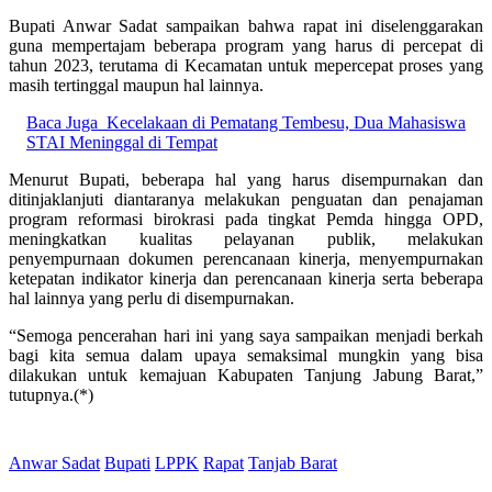
Bupati Anwar Sadat sampaikan bahwa rapat ini diselenggarakan
guna mempertajam beberapa program yang harus di percepat di
tahun 2023, terutama di Kecamatan untuk mepercepat proses yang
masih tertinggal maupun hal lainnya.
Baca Juga
Kecelakaan di Pematang Tembesu, Dua Mahasiswa
STAI Meninggal di Tempat
Menurut Bupati, beberapa hal yang harus disempurnakan dan
ditinjaklanjuti diantaranya melakukan penguatan dan penajaman
program reformasi birokrasi pada tingkat Pemda hingga OPD,
meningkatkan kualitas pelayanan publik, melakukan
penyempurnaan dokumen perencanaan kinerja, menyempurnakan
ketepatan indikator kinerja dan perencanaan kinerja serta beberapa
hal lainnya yang perlu di disempurnakan.
“Semoga pencerahan hari ini yang saya sampaikan menjadi berkah
bagi kita semua dalam upaya semaksimal mungkin yang bisa
dilakukan untuk kemajuan Kabupaten Tanjung Jabung Barat,”
tutupnya.(*)
Anwar Sadat
Bupati
LPPK
Rapat
Tanjab Barat