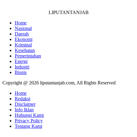
LIPUTANTANJAB
Home
Nasional
Daerah
Ekonomi
Kriminal
Kesehatan
Pemerintahan
Energi
Industri
Bisnis
Copyright @ 2026 liputantanjab.com, All Rights Reserved
Home
Redaksi
Disclaimer
Info Iklan
Hubungi Kami
Privacy Policy
Tentang Kami