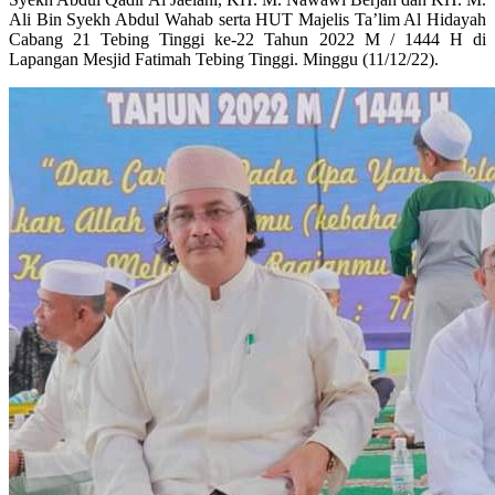
Ali Bin Syekh Abdul Wahab serta HUT Majelis Ta’lim Al Hidayah
Cabang 21 Tebing Tinggi ke-22 Tahun 2022 M / 1444 H di
Lapangan Mesjid Fatimah Tebing Tinggi. Minggu (11/12/22).