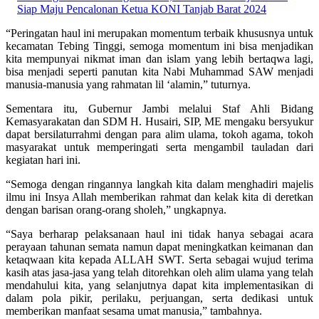
Siap Maju Pencalonan Ketua KONI Tanjab Barat 2024
“Peringatan haul ini merupakan momentum terbaik khususnya untuk
kecamatan Tebing Tinggi, semoga momentum ini bisa menjadikan
kita mempunyai nikmat iman dan islam yang lebih bertaqwa lagi,
bisa menjadi seperti panutan kita Nabi Muhammad SAW menjadi
manusia-manusia yang rahmatan lil ‘alamin,” tuturnya.
Sementara itu, Gubernur Jambi melalui Staf Ahli Bidang
Kemasyarakatan dan SDM H. Husairi, SIP, ME mengaku bersyukur
dapat bersilaturrahmi dengan para alim ulama, tokoh agama, tokoh
masyarakat untuk memperingati serta mengambil tauladan dari
kegiatan hari ini.
“Semoga dengan ringannya langkah kita dalam menghadiri majelis
ilmu ini Insya Allah memberikan rahmat dan kelak kita di deretkan
dengan barisan orang-orang sholeh,” ungkapnya.
“Saya berharap pelaksanaan haul ini tidak hanya sebagai acara
perayaan tahunan semata namun dapat meningkatkan keimanan dan
ketaqwaan kita kepada ALLAH SWT. Serta sebagai wujud terima
kasih atas jasa-jasa yang telah ditorehkan oleh alim ulama yang telah
mendahului kita, yang selanjutnya dapat kita implementasikan di
dalam pola pikir, perilaku, perjuangan, serta dedikasi untuk
memberikan manfaat sesama umat manusia,” tambahnya.