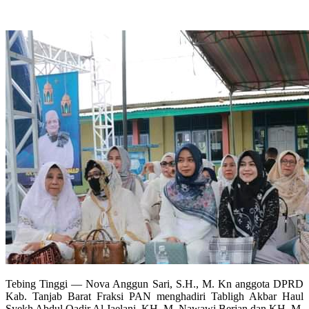
Tebing Tinggi — Nova Anggun Sari, S.H., M. Kn anggota DPRD
Kab. Tanjab Barat Fraksi PAN menghadiri Tabligh Akbar Haul
Syekh Abdul Qadir Al Jaelani, KH. M. Nawawi Berjan dan KH. M.