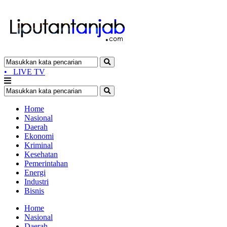
•
LIVE TV
Home
Nasional
Daerah
Ekonomi
Kriminal
Kesehatan
Pemerintahan
Energi
Industri
Bisnis
Home
Nasional
Daerah