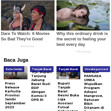
Baca Juga
Kota Jambi
Tanjab Barat
Tanjab Barat
Uncategorized
Pjs. Bupati
MAPALA
Tanjung
PAMSAKA
Jabung
UINKA
Press
Bupati
Barat Ikuti
Wujudkan
Release
Tanjab
RDP
Program
Karhutla
Barat
dengan
Adopsi
Provinsi
Resmi Buka
Komisi II
Mangrove,
Jambi
Liga
DPR RI
Ratusan
September
Asosiasi
Bibit
2023
Futsal
Ditanam di
Kabupaten