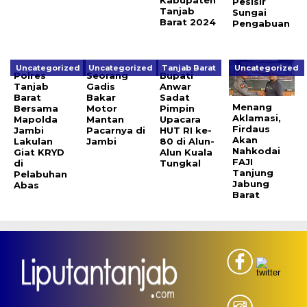
Pesisir
Tanjab
Sungai
Barat 2024
Pengabuan
Uncategorized
Uncategorized
Tanjab Barat
Uncategorized
Polres
Seorang
Bupati
Tanjab
Gadis
Anwar
Barat
Bakar
Sadat
Menang
Bersama
Motor
Pimpin
Aklamasi,
Mapolda
Mantan
Upacara
Firdaus
Jambi
Pacarnya di
HUT RI ke-
Akan
Lakulan
Jambi
80 di Alun-
Nahkodai
Giat KRYD
Alun Kuala
FAJI
di
Tungkal
Tanjung
Pelabuhan
Jabung
Abas
Barat