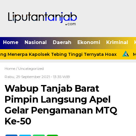
Home
Nasional
Daerah
Ekonomi
Kriminal
ng Menerpa Kapolsek Tebing Tinggi Ternyata Hoax
Men
Home /
Uncategorized
Rabu, 29 September 2021 - 13:35 WIB
Wabup Tanjab Barat
Pimpin Langsung Apel
Gelar Pengamanan MTQ
Ke-50