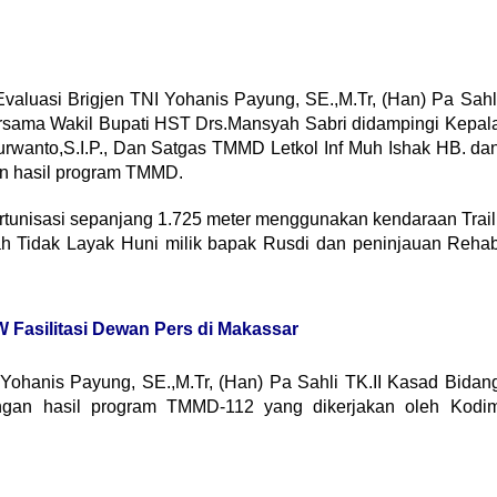
luasi Brigjen TNI Yohanis Payung, SE.,M.Tr, (Han) Pa Sahl
rsama Wakil Bupati HST Drs.Mansyah Sabri didampingi Kepal
urwanto,S.I.P., Dan Satgas TMMD Letkol Inf Muh Ishak HB. da
n hasil program TMMD.
rtunisasi sepanjang 1.725 meter menggunakan kendaraan Trail
h Tidak Layak Huni milik bapak Rusdi dan peninjauan Reha
Fasilitasi Dewan Pers di Makassar
Yohanis Payung, SE.,M.Tr, (Han) Pa Sahli TK.II Kasad Bidan
gan hasil program TMMD-112 yang dikerjakan oleh Kodi