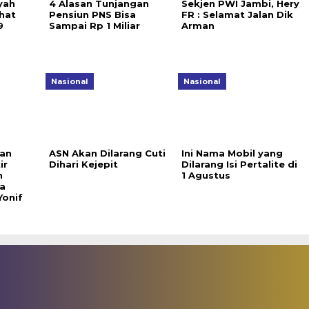
yah
4 Alasan Tunjangan
Sekjen PWI Jambi, Hery
hat
Pensiun PNS Bisa
FR : Selamat Jalan Dik
9
Sampai Rp 1 Miliar
Arman
Nasional
Nasional
an
ASN Akan Dilarang Cuti
Ini Nama Mobil yang
ir
Dihari Kejepit
Dilarang Isi Pertalite di
n
1 Agustus
a
Yonif