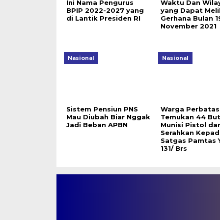
Ini Nama Pengurus
Waktu Dan Wila
BPIP 2022-2027 yang
yang Dapat Meli
di Lantik Presiden RI
Gerhana Bulan 1
November 2021
Nasional
Nasional
Sistem Pensiun PNS
Warga Perbatas
Mau Diubah Biar Nggak
Temukan 44 But
Jadi Beban APBN
Munisi Pistol da
Serahkan Kepad
Satgas Pamtas 
131/ Brs