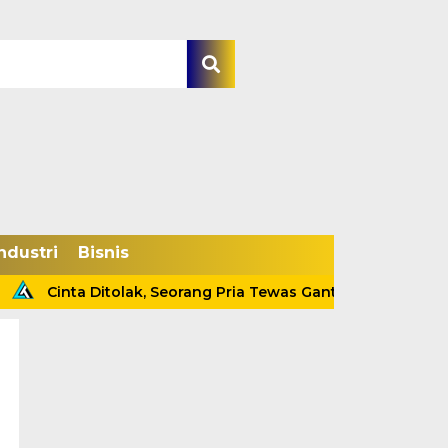
ndustri
Bisnis
Cinta Ditolak, Seorang Pria Tewas Gantung Diri Di Tanjab Bar