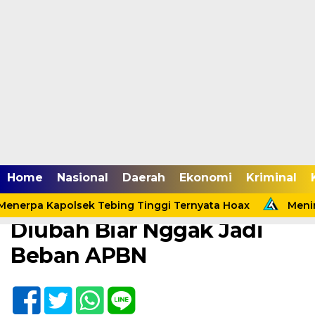
Home /
Nasional
Home
Nasional
Daerah
Ekonomi
Kriminal
Sabtu, 14 Agustus 2021 - 11:11 WIB
Sistem Pensiun PNS Mau
enerpa Kapolsek Tebing Tinggi Ternyata Hoax
Menind
Diubah Biar Nggak Jadi
Beban APBN