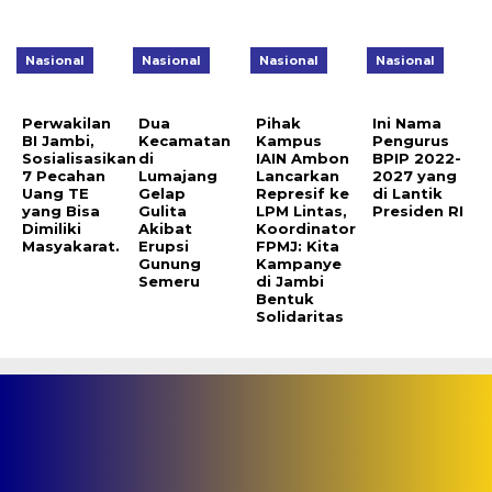
Nasional
Nasional
Nasional
Nasional
Perwakilan
Dua
Pihak
Ini Nama
BI Jambi,
Kecamatan
Kampus
Pengurus
Sosialisasikan
di
IAIN Ambon
BPIP 2022-
7 Pecahan
Lumajang
Lancarkan
2027 yang
Uang TE
Gelap
Represif ke
di Lantik
yang Bisa
Gulita
LPM Lintas,
Presiden RI
Dimiliki
Akibat
Koordinator
Masyakarat.
Erupsi
FPMJ: Kita
Gunung
Kampanye
Semeru
di Jambi
Bentuk
Solidaritas