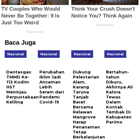
Baca Juga
Nasional
Nasional
Nasional
Nasional
Dantasgas
Perubahan
Dukung
Bertahun-
TMMD Ke-
Iklim Jadi
Pelestarian
tahun
112 Kodim
Ancaman
Alam,
Diburu,
HST
Lebih
Karang
Akhirnya Ali
Meninjau
Seram dari
Taruna
Kalora
Perpustakaan
Pandemi
Tanjab
Tewas
Keliling
Covid-19
Barat
Dalam
Bersama
Kontak
Relawan
Tembak Di
Mangrove
Kabupaten
Harap
Parimo
Penanaman
Tetap
Berkelanjutan