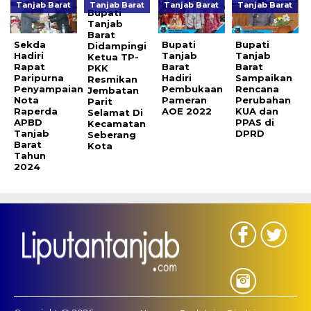
Tanjab Barat
Tanjab Barat
Tanjab Barat
Tanjab Barat
Bupati
Tanjab
Barat
Sekda
Bupati
Bupati
Didampingi
Hadiri
Tanjab
Tanjab
Ketua TP-
Rapat
Barat
Barat
PKK
Paripurna
Hadiri
Sampaikan
Resmikan
Penyampaian
Pembukaan
Rencana
Jembatan
Nota
Pameran
Perubahan
Parit
Raperda
AOE 2022
KUA dan
Selamat Di
APBD
PPAS di
Kecamatan
Tanjab
DPRD
Seberang
Barat
Kota
Tahun
2024