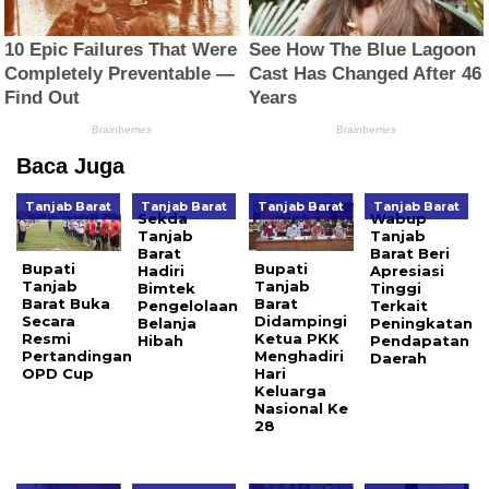
Baca Juga
Tanjab Barat
Tanjab Barat
Tanjab Barat
Tanjab Barat
Sekda
Wabup
Tanjab
Tanjab
Barat
Barat Beri
Bupati
Bupati
Hadiri
Apresiasi
Tanjab
Tanjab
Bimtek
Tinggi
Barat Buka
Barat
Pengelolaan
Terkait
Secara
Didampingi
Belanja
Peningkatan
Resmi
Ketua PKK
Hibah
Pendapatan
Pertandingan
Menghadiri
Daerah
OPD Cup
Hari
Keluarga
Nasional Ke
28