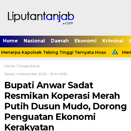
Home
Nasional
Daerah
Ekonomi
Kriminal
Menerpa Kapolsek Tebing Tinggi Ternyata Hoax
Menin
Home /
Tanjab Barat
Selasa, 4 November 2025 - 16:44 WIB
Bupati Anwar Sadat
Resmikan Koperasi Merah
Putih Dusun Mudo, Dorong
Penguatan Ekonomi
Kerakyatan