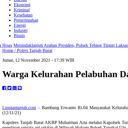
Ekonomi
Kriminal
Kesehatan
Pemerintahan
Energi
Industri
Bisnis
daklanjuti Arahan Presiden, Polsek Tebing Tinggi Laksanakan Kurve
Home /
Polres Tanjab Barat
Jumat, 12 November 2021 - 17:39 WIB
Warga Kelurahan Pelabuhan Da
Liputantanjab.com
– Bambang Erwanto Rt.04 Masyarakat Kelurahan
(12/11/21)
Kapolres Tanjab Barat AKBP Muharman Arta melalui Kapolsek Tung
peredaran senjata api rakitan di Wilayah Hukum Polsek Tungkal Ulu.