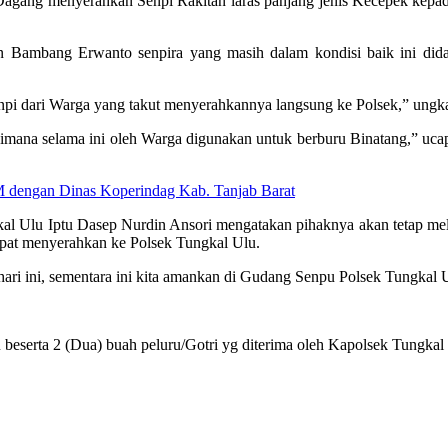
gang menyerahkan Senpi Rakitan laras panjang jenis Kecepek kepada 
angan Bambang Erwanto senpira yang masih dalam kondisi baik ini d
i dari Warga yang takut menyerahkannya langsung ke Polsek,” ungk
Dimana selama ini oleh Warga digunakan untuk berburu Binatang,” uca
BM dengan Dinas Koperindag Kab. Tanjab Barat
kal Ulu Iptu Dasep Nurdin Ansori mengatakan pihaknya akan tetap 
pat menyerahkan ke Polsek Tungkal Ulu.
hari ini, sementara ini kita amankan di Gudang Senpu Polsek Tungkal U
u beserta 2 (Dua) buah peluru/Gotri yg diterima oleh Kapolsek Tungk