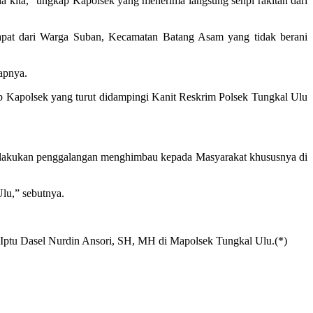
kita,” ungkap Kapolsek yang menerima langsung senpi rakitan dari
idapat dari Warga Suban, Kecamatan Batang Asam yang tidak berani
apnya.
p Kapolsek yang turut didampingi Kanit Reskrim Polsek Tungkal Ulu
melakukan penggalangan menghimbau kepada Masyarakat khususnya di
lu,” sebutnya.
al Iptu Dasel Nurdin Ansori, SH, MH di Mapolsek Tungkal Ulu.(*)