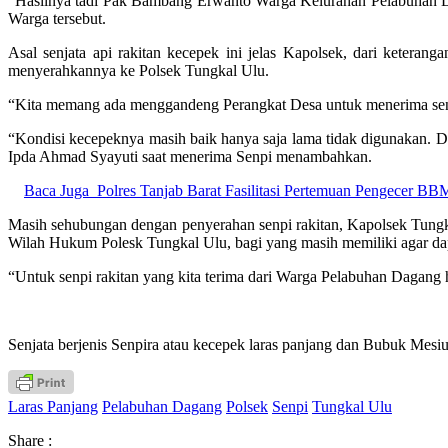
“Hasilnya tadi Pak Bambang Erwanto Warga Kelurahan Pelabuhan Da
Warga tersebut.
Asal senjata api rakitan kecepek ini jelas Kapolsek, dari keter
menyerahkannya ke Polsek Tungkal Ulu.
“Kita memang ada menggandeng Perangkat Desa untuk menerima senp
“Kondisi kecepeknya masih baik hanya saja lama tidak digunakan. 
Ipda Ahmad Syayuti saat menerima Senpi menambahkan.
Baca Juga
Polres Tanjab Barat Fasilitasi Pertemuan Pengecer B
Masih sehubungan dengan penyerahan senpi rakitan, Kapolsek Tung
Wilah Hukum Polesk Tungkal Ulu, bagi yang masih memiliki agar da
“Untuk senpi rakitan yang kita terima dari Warga Pelabuhan Dagang 
Senjata berjenis Senpira atau kecepek laras panjang dan Bubuk Mesi
Laras Panjang
Pelabuhan Dagang
Polsek
Senpi
Tungkal Ulu
Share :