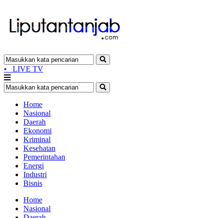
•
LIVE TV
Home
Nasional
Daerah
Ekonomi
Kriminal
Kesehatan
Pemerintahan
Energi
Industri
Bisnis
Home
Nasional
Daerah