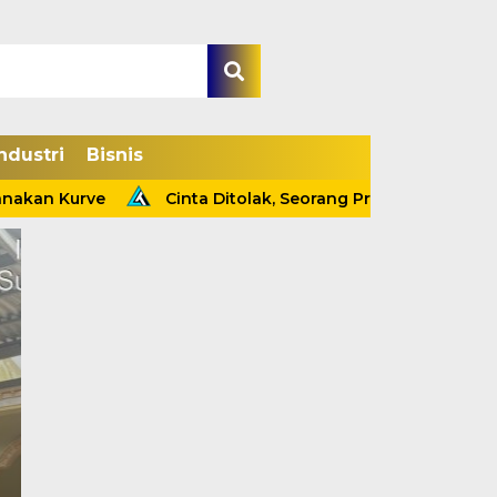
ndustri
Bisnis
n Kurve
Cinta Ditolak, Seorang Pria Tewas Gantung Dir
Kapolsek Tebing Tin
Ungkap Kasus Pencur