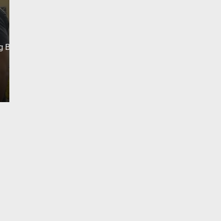
Yang Sering Meresah
Senin, 1 Des 2025 - 22:23 WIB
Liputantanjab.com — Pelaku Pencurian Aki Mobil Di
Desember 2025 Polsek Tebing…