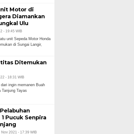
it Motor di
egera Diamankan
ungkal Ulu
2 - 19:45 WIB
 unit Sepeda Motor Honda
emukan di Sungai Langir,
titas Ditemukan
022 - 18:31 WIB
 dari ingin memanen Buah
a Tanjung Tayas
 Pelabuhan
1 Pucuk Senpira
anjang
 Nov 2021 - 17:39 WIB