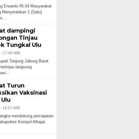
g Erwanto Rt.04 Masyarakat
 Menyerahkan 1 (Satu)
ras…
at dampingi
ngan Tinjau
ek Tungkal Ulu
 - 17:49 WIB
upati Tanjung Jabung Barat
 meninjau langsung
nasi…
at Turun
sikan Vaksinasi
 Ulu
 - 18:51 WIB
rangka mendukung percepatan
Wakapolres Kompol Alhajat