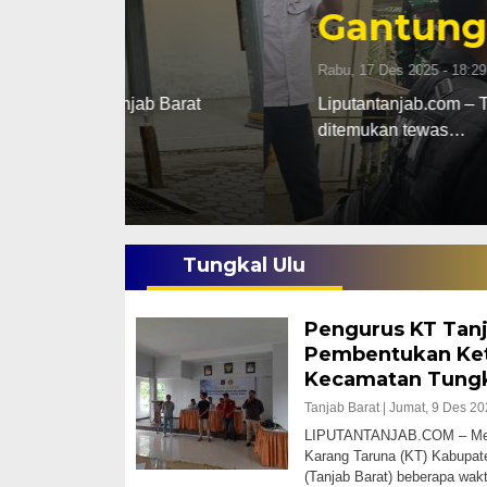
Gantung Diri Di
Rabu, 17 Des 2025 - 18:29 WIB
ab Barat
Liputantanjab.com – Tragis seorang Pri
ditemukan tewas…
Tungkal Ulu
Pengurus KT Tanj
Pembentukan Ket
Kecamatan Tungk
Tanjab Barat |
Jumat, 9 Des 20
LIPUTANTANJAB.COM – Menin
Karang Taruna (KT) Kabupat
(Tanjab Barat) beberapa wa