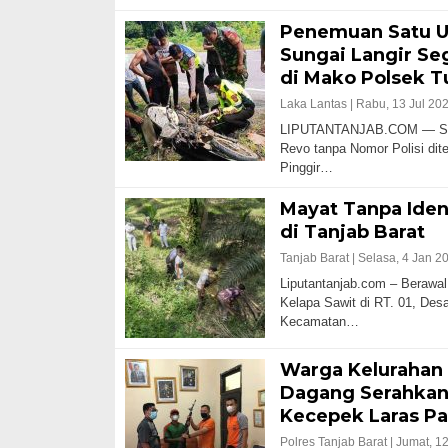
Penemuan Satu Un
Sungai Langir S
di Mako Polsek T
Laka Lantas |
Rabu, 13 Jul 202
LIPUTANTANJAB.COM — Satu
Revo tanpa Nomor Polisi dit
Pinggir…
Mayat Tanpa Iden
di Tanjab Barat
Tanjab Barat |
Selasa, 4 Jan 2
Liputantanjab.com – Berawal
Kelapa Sawit di RT. 01, Des
Kecamatan…
Warga Kelurahan
Dagang Serahkan 
Kecepek Laras P
Polres Tanjab Barat |
Jumat, 12