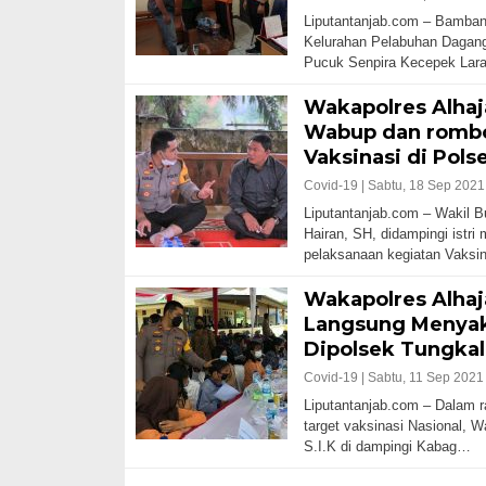
Liputantanjab.com – Bamban
Kelurahan Pelabuhan Dagang
Pucuk Senpira Kecepek La
Wakapolres Alhaj
Wabup dan rombo
Vaksinasi di Pols
Covid-19 |
Sabtu, 18 Sep 2021
Liputantanjab.com – Wakil B
Hairan, SH, didampingi istri
pelaksanaan kegiatan Vaksi
Wakapolres Alhaj
Langsung Menyak
Dipolsek Tungkal
Covid-19 |
Sabtu, 11 Sep 2021
Liputantanjab.com – Dalam 
target vaksinasi Nasional, 
S.I.K di dampingi Kabag…