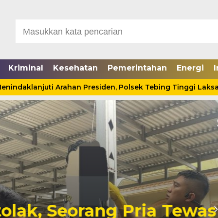
Kriminal
Kesehatan
Pemerintahan
Energi
I
aklanjuti Arahan Presiden, Polsek Tebing Tinggi Laksanaka
Seorang Pria Tewas