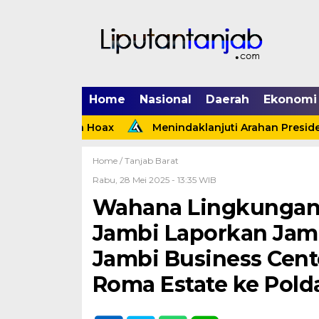
Home
Nasional
Daerah
Ekonomi
ata Hoax
Menindaklanjuti Arahan Presiden, Polsek T
Home /
Tanjab Barat
Rabu, 28 Mei 2025 - 13:35 WIB
Wahana Lingkungan 
Jambi Laporkan Jamb
Jambi Business Cent
Roma Estate ke Pold