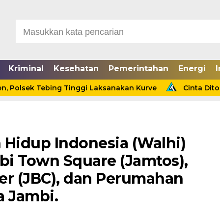
Kriminal
Kesehatan
Pemerintahan
Energi
I
ebing Tinggi Laksanakan Kurve
Cinta Ditolak, Seorang
Hidup Indonesia (Walhi)
i Town Square (Jamtos),
er (JBC), dan Perumahan
a Jambi.