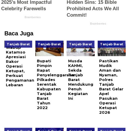
Baca Juga
Tanjab Barat
Tanjab Barat
Tanjab Barat
Tanjab Barat
Wabup
Katamso
Apresiasi
Bupati
Musda
Pastikan
Rakor
Pimpin
KAHMI,
Mudik
Operasi
Rapat
Sekda
Aman dan
Ketupat,
Penyelenggaraan
Tanjab
Nyaman,
Perkuat
Pilkades
Barat
Polres
Pengamanan
Serentak
Mendukung
Tanjab
Lebaran
Kabupaten
Penuh
Barat Gelar
Tanjab
Kegiatan
Apel
Barat
Ini
Pasukan
Tahun
Operasi
2022
Ketupat
2026