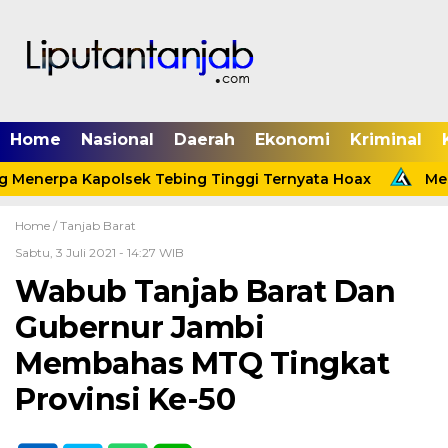
Home
Nasional
Daerah
Ekonomi
Kriminal
 Menerpa Kapolsek Tebing Tinggi Ternyata Hoax
Meni
Home /
Tanjab Barat
Sabtu, 3 Juli 2021 - 14:27 WIB
Wabub Tanjab Barat Dan
Gubernur Jambi
Membahas MTQ Tingkat
Provinsi Ke-50