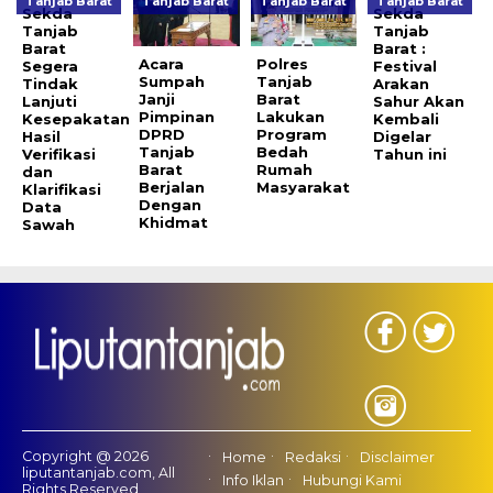
Tanjab Barat
Tanjab Barat
Tanjab Barat
Tanjab Barat
Sekda
Sekda
Tanjab
Tanjab
Barat
Barat :
Acara
Polres
Segera
Festival
Sumpah
Tanjab
Tindak
Arakan
Janji
Barat
Lanjuti
Sahur Akan
Pimpinan
Lakukan
Kesepakatan
Kembali
DPRD
Program
Hasil
Digelar
Tanjab
Bedah
Verifikasi
Tahun ini
Barat
Rumah
dan
Berjalan
Masyarakat
Klarifikasi
Dengan
Data
Khidmat
Sawah
Copyright @ 2026
Home
Redaksi
Disclaimer
liputantanjab.com, All
Info Iklan
Hubungi Kami
Rights Reserved