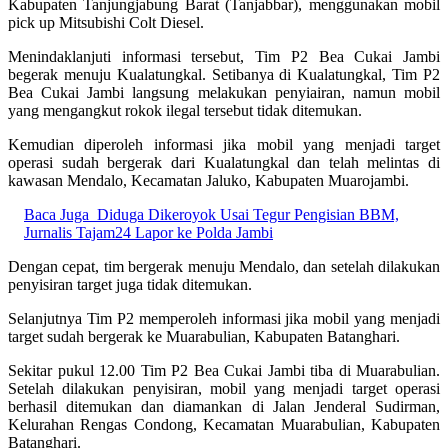
Kabupaten Tanjungjabung Barat (Tanjabbar), menggunakan mobil
pick up Mitsubishi Colt Diesel.
Menindaklanjuti informasi tersebut, Tim P2 Bea Cukai Jambi
begerak menuju Kualatungkal. Setibanya di Kualatungkal, Tim P2
Bea Cukai Jambi langsung melakukan penyiairan, namun mobil
yang mengangkut rokok ilegal tersebut tidak ditemukan.
Kemudian diperoleh informasi jika mobil yang menjadi target
operasi sudah bergerak dari Kualatungkal dan telah melintas di
kawasan Mendalo, Kecamatan Jaluko, Kabupaten Muarojambi.
Baca Juga
Diduga Dikeroyok Usai Tegur Pengisian BBM,
Jurnalis Tajam24 Lapor ke Polda Jambi
Dengan cepat, tim bergerak menuju Mendalo, dan setelah dilakukan
penyisiran target juga tidak ditemukan.
Selanjutnya Tim P2 memperoleh informasi jika mobil yang menjadi
target sudah bergerak ke Muarabulian, Kabupaten Batanghari.
Sekitar pukul 12.00 Tim P2 Bea Cukai Jambi tiba di Muarabulian.
Setelah dilakukan penyisiran, mobil yang menjadi target operasi
berhasil ditemukan dan diamankan di Jalan Jenderal Sudirman,
Kelurahan Rengas Condong, Kecamatan Muarabulian, Kabupaten
Batanghari.