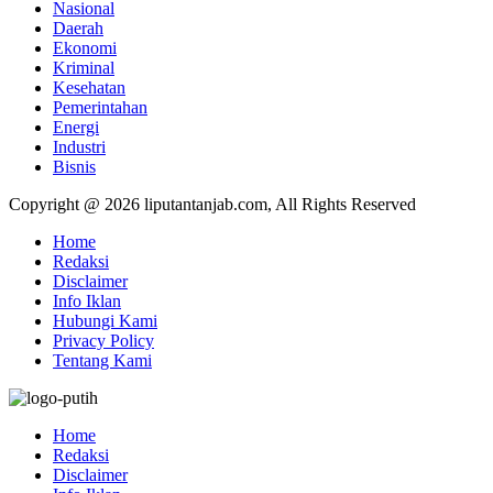
Nasional
Daerah
Ekonomi
Kriminal
Kesehatan
Pemerintahan
Energi
Industri
Bisnis
Copyright @ 2026 liputantanjab.com, All Rights Reserved
Home
Redaksi
Disclaimer
Info Iklan
Hubungi Kami
Privacy Policy
Tentang Kami
Home
Redaksi
Disclaimer