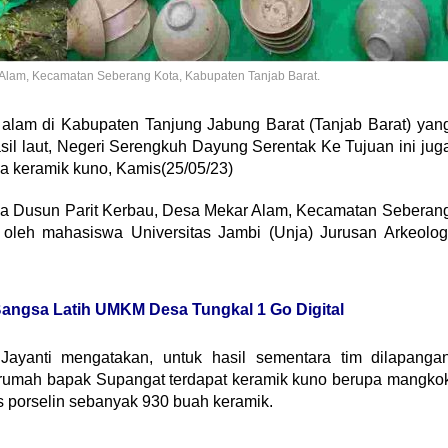
r Alam, Kecamatan Seberang Kota, Kabupaten Tanjab Barat.
alam di Kabupaten Tanjung Jabung Barat (Tanjab Barat) yan
sil laut, Negeri Serengkuh Dayung Serentak Ke Tujuan ini jug
a keramik kuno, Kamis(25/05/23)
ga Dusun Parit Kerbau, Desa Mekar Alam, Kecamatan Seberan
i oleh mahasiswa Universitas Jambi (Unja) Jurusan Arkeolog
angsa Latih UMKM Desa Tungkal 1 Go Digital
 Jayanti mengatakan, untuk hasil sementara tim dilapanga
u rumah bapak Supangat terdapat keramik kuno berupa mangko
s porselin sebanyak 930 buah keramik.