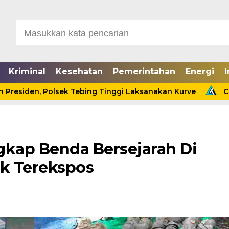
Kriminal
Kesehatan
Pemerintahan
Energi
I
Polsek Tebing Tinggi Laksanakan Kurve
Cinta Ditolak
kap Benda Bersejarah Di
ak Terekspos