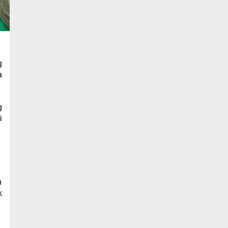
g
a
g
i
n
k