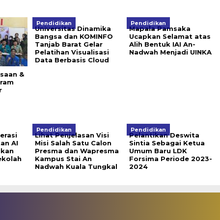
Pendidikan
Pendidikan
Universitas Dinamika
Mapala Pamsaka
Bangsa dan KOMINFO
Ucapkan Selamat atas
Tanjab Barat Gelar
Alih Bentuk IAI An-
Pelatihan Visualisasi
Nadwah Menjadi UINKA
Data Berbasis Cloud
saan &
gram
r
Pendidikan
Pendidikan
erasi
Lihat Penjelasan Visi
Pelantikan Deswita
kan AI
Misi Salah Satu Calon
Sintia Sebagai Ketua
lkan
Presma dan Wapresma
Umum Baru LDK
ekolah
Kampus Stai An
Forsima Periode 2023-
Nadwah Kuala Tungkal
2024