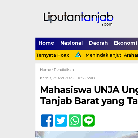
Home
Nasional
Daerah
Ekonomi
ggi Ternyata Hoax
Menindaklanjuti Arahan Presiden, 
Home /
Pendidikan
Kamis, 25 Mei 2023 - 16:33 WIB
Mahasiswa UNJA Ung
Tanjab Barat yang T