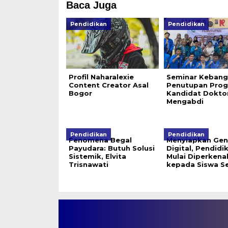
Baca Juga
Pendidikan
Pendidikan
Profil Naharalexie
Seminar Kebang
Content Creator Asal
Penutupan Pro
Bogor
Kandidat Dokto
Mengabdi
Pendidikan
Pendidikan
Fenomena Begal
Menyiapkan Gen
Payudara: Butuh Solusi
Digital, Pendidi
Sistemik, Elvita
Mulai Diperkena
Trisnawati
kepada Siswa S