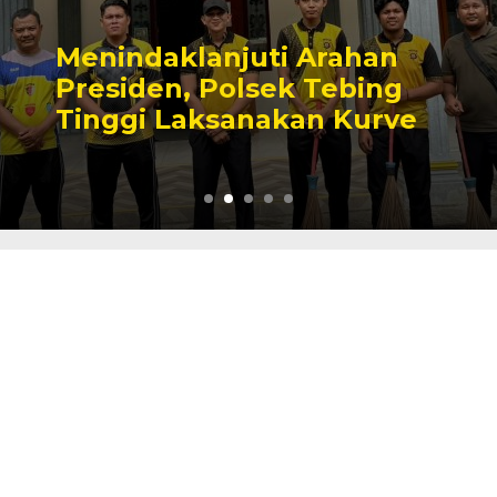
uti Arahan
Cinta Ditolak
lsek Tebing
Tewas Gantun
nakan Kurve
Tanjab Barat