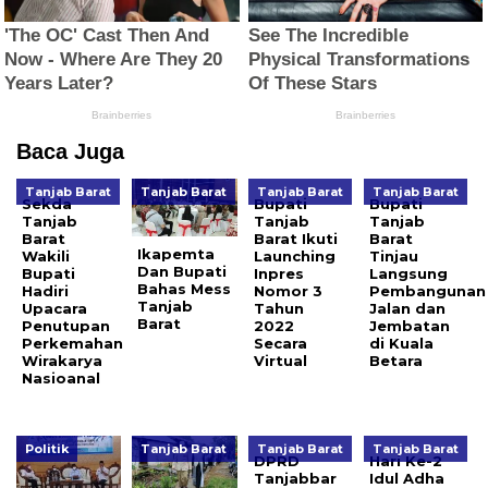
Baca Juga
Tanjab Barat
Tanjab Barat
Tanjab Barat
Tanjab Barat
Sekda
Bupati
Bupati
Tanjab
Tanjab
Tanjab
Barat
Barat Ikuti
Barat
Ikapemta
Wakili
Launching
Tinjau
Dan Bupati
Bupati
Inpres
Langsung
Bahas Mess
Hadiri
Nomor 3
Pembangunan
Tanjab
Upacara
Tahun
Jalan dan
Barat
Penutupan
2022
Jembatan
Perkemahan
Secara
di Kuala
Wirakarya
Virtual
Betara
Nasioanal
Politik
Tanjab Barat
Tanjab Barat
Tanjab Barat
DPRD
Hari Ke-2
Tanjabbar
Idul Adha