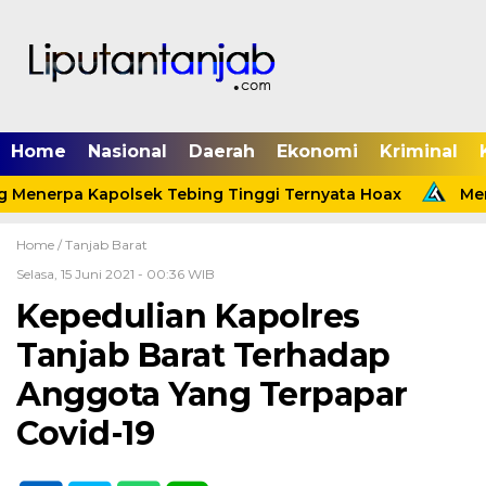
Home
Nasional
Daerah
Ekonomi
Kriminal
 Menerpa Kapolsek Tebing Tinggi Ternyata Hoax
Meni
Home /
Tanjab Barat
Selasa, 15 Juni 2021 - 00:36 WIB
Kepedulian Kapolres
Tanjab Barat Terhadap
Anggota Yang Terpapar
Covid-19