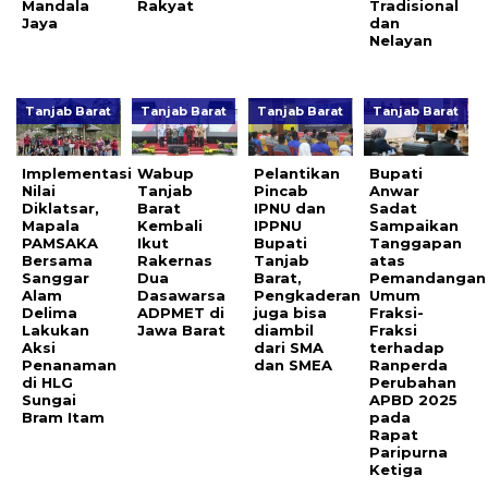
Mandala
Rakyat
Tradisional
Jaya
dan
Nelayan
Tanjab Barat
Tanjab Barat
Tanjab Barat
Tanjab Barat
Implementasi
Wabup
Pelantikan
Bupati
Nilai
Tanjab
Pincab
Anwar
Diklatsar,
Barat
IPNU dan
Sadat
Mapala
Kembali
IPPNU
Sampaikan
PAMSAKA
Ikut
Bupati
Tanggapan
Bersama
Rakernas
Tanjab
atas
Sanggar
Dua
Barat,
Pemandangan
Alam
Dasawarsa
Pengkaderan
Umum
Delima
ADPMET di
juga bisa
Fraksi-
Lakukan
Jawa Barat
diambil
Fraksi
Aksi
dari SMA
terhadap
Penanaman
dan SMEA
Ranperda
di HLG
Perubahan
Sungai
APBD 2025
Bram Itam
pada
Rapat
Paripurna
Ketiga