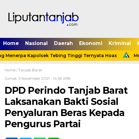
Home
Nasional
Daerah
Ekonomi
Kriminal
g Menerpa Kapolsek Tebing Tinggi Ternyata Hoax
Meni
Home /
Tanjab Barat
Jumat, 5 November 2021 - 14:56 WIB
DPD Perindo Tanjab Barat
Laksanakan Bakti Sosial
Penyaluran Beras Kepada
Pengurus Partai