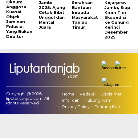
Oknum
Jambi
Serahkan
Kejurprov
Anggota
2025: Ajang
Bantuan
Jambi, Siap
Kuasai
Cetak Bibit
kepada
Kirim Tim
Objek
Unggul dan
Masyarakat
Ekspedisi
Jaminan
Mental
Tanjab
ke Gunung
Fidusia,
Juara
Timur
Kerinci
Yang Bukan
Desember
Debitur.
2025
Copyright @ 2026
Home
Redaksi
Disclaimer
liputantanjab.com, All
Info Iklan
Hubungi Kami
Rights Reserved
Privacy Policy
Tentang Kami