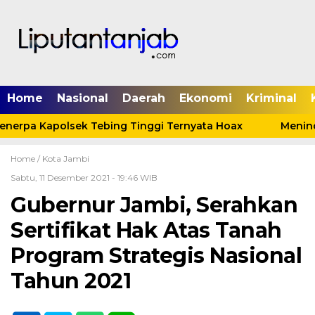
Home
Nasional
Daerah
Ekonomi
Kriminal
nerpa Kapolsek Tebing Tinggi Ternyata Hoax
Menindak
Home /
Kota Jambi
Sabtu, 11 Desember 2021 - 19:46 WIB
Gubernur Jambi, Serahkan
Sertifikat Hak Atas Tanah
Program Strategis Nasional
Tahun 2021