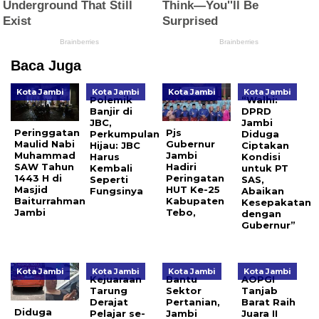
Baca Juga
Kota Jambi
Kota Jambi
Kota Jambi
Kota Jambi
Polemik
“Walhi:
Banjir di
DPRD
JBC,
Jambi
Peringgatan
Pjs
Perkumpulan
Diduga
Maulid Nabi
Gubernur
Hijau: JBC
Ciptakan
Muhammad
Jambi
Harus
Kondisi
SAW Tahun
Hadiri
Kembali
untuk PT
1443 H di
Peringatan
Seperti
SAS,
Masjid
HUT Ke-25
Fungsinya
Abaikan
Baiturrahman
Kabupaten
Kesepakatan
Jambi
Tebo,
dengan
Gubernur”
Kota Jambi
Kota Jambi
Kota Jambi
Kota Jambi
Kejuaraan
Bantu
AOPGI
Tarung
Sektor
Tanjab
Derajat
Pertanian,
Barat Raih
Diduga
Pelajar se-
Jambi
Juara II