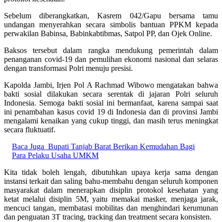
Sebelum diberangkatkan, Kasrem 042/Gapu bersama tamu
undangan menyerahkan secara simbolis bantuan PPKM kepada
perwakilan Babinsa, Babinkabtibmas, Satpol PP, dan Ojek Online.
Baksos tersebut dalam rangka mendukung pemerintah dalam
penanganan covid-19 dan pemulihan ekonomi nasional dan selaras
dengan transformasi Polri menuju presisi.
Kapolda Jambi, Irjen Pol A Rachmad Wibowo mengatakan bahwa
bakti sosial dilakukan secara serentak di jajaran Polri seluruh
Indonesia. Semoga bakti sosial ini bermanfaat, karena sampai saat
ini penambahan kasus covid 19 di Indonesia dan di provinsi Jambi
mengalami kenaikan yang cukup tinggi, dan masih terus meningkat
secara fluktuatif.
Baca Juga
Bupati Tanjab Barat Berikan Kemudahan Bagi
Para Pelaku Usaha UMKM
Kita tidak boleh lengah, dibutuhkan upaya kerja sama dengan
instansi terkait dan saling bahu-membahu dengan seluruh komponen
masyarakat dalam menerapkan disiplin protokol kesehatan yang
ketat melalui disiplin 5M, yaitu memakai masker, menjaga jarak,
mencuci tangan, membatasi mobilitas dan menghindari kerumunan
dan penguatan 3T tracing, tracking dan treatment secara konsisten.