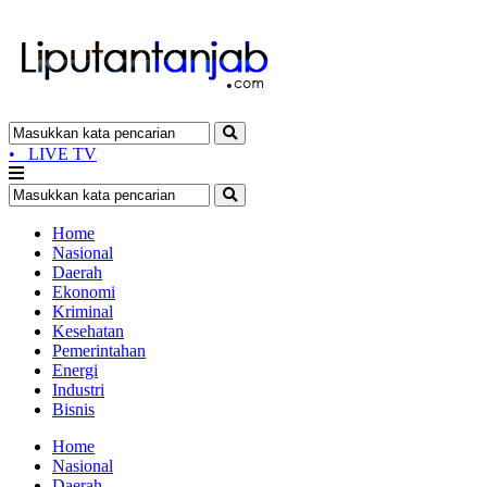
•
LIVE TV
Home
Nasional
Daerah
Ekonomi
Kriminal
Kesehatan
Pemerintahan
Energi
Industri
Bisnis
Home
Nasional
Daerah