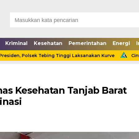
Kriminal
Kesehatan
Pemerintahan
Energi
I
, Polsek Tebing Tinggi Laksanakan Kurve
Cinta Ditol
as Kesehatan Tanjab Barat
inasi