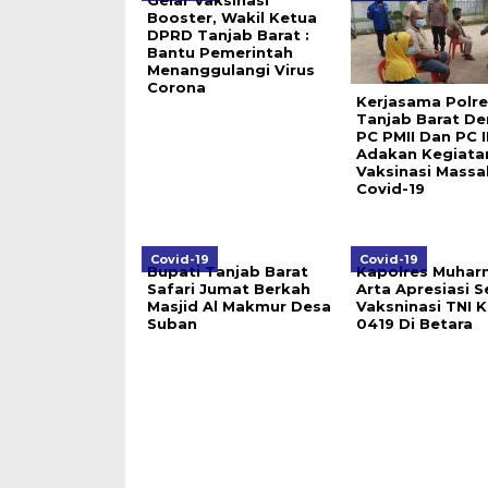
Gelar Vaksinasi
Booster, Wakil Ketua
DPRD Tanjab Barat :
Bantu Pemerintah
Menanggulangi Virus
Corona
Kerjasama Polre
Tanjab Barat D
PC PMII Dan PC 
Adakan Kegiata
Vaksinasi Massa
Covid-19
Covid-19
Covid-19
Bupati Tanjab Barat
Kapolres Muhar
Safari Jumat Berkah
Arta Apresiasi 
Masjid Al Makmur Desa
Vaksninasi TNI 
Suban
0419 Di Betara