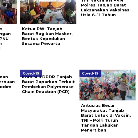
Tim Vaksinasi PKM
Polres Tanjab Barat
Laksanakan Vaksinasi
Usia 6-11 Tahun
s
Ketua PWI Tanjab
engan
Barat Bagikan Masker,
IPNU
Bentuk Kepedulian
n
Sesama Pewarta
l
Covid-19
Covid-19
man
Komisi II DPDR Tanjab
Serbuan
Barat Paparkan Terkait
Kodim
Pembelian Polymerase
Chain Reaction (PCR)
Antusias Besar
Masyarakat Tanjab
Barat Untuk di Vaksin,
TNI – Polri Turun
Tangan Lakukan
Penertiban