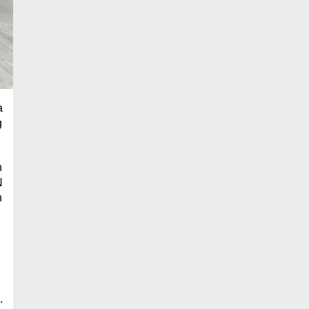
a
g
h
N
h
.