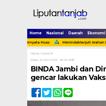
Home
Nasional
Daerah
Ekonomi
inggi Ternyata Hoax
Menindaklanjuti Arahan Presiden
Home /
Covid-19
Rabu, 22 Juni 2022 - 18:04 WIB
BINDA Jambi dan Din
gencar lakukan Vaks