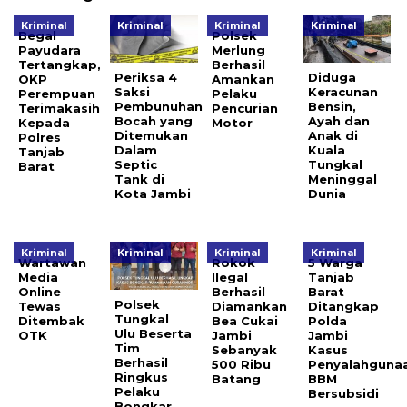
Kriminal
Kriminal
Kriminal
Kriminal
Begal
Polsek
Payudara
Merlung
Tertangkap,
Berhasil
Periksa 4
Diduga
OKP
Amankan
Saksi
Keracunan
Perempuan
Pelaku
Pembunuhan
Bensin,
Terimakasih
Pencurian
Bocah yang
Ayah dan
Kepada
Motor
Ditemukan
Anak di
Polres
Dalam
Kuala
Tanjab
Septic
Tungkal
Barat
Tank di
Meninggal
Kota Jambi
Dunia
Kriminal
Kriminal
Kriminal
Kriminal
Wartawan
Rokok
5 Warga
Media
Ilegal
Tanjab
Online
Berhasil
Barat
Polsek
Tewas
Diamankan
Ditangkap
Tungkal
Ditembak
Bea Cukai
Polda
Ulu Beserta
OTK
Jambi
Jambi
Tim
Sebanyak
Kasus
Berhasil
500 Ribu
Penyalahguna
Ringkus
Batang
BBM
Pelaku
Bersubsidi
Bongkar