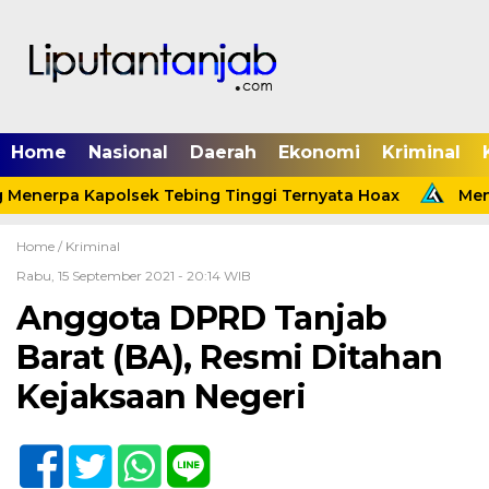
Home
Nasional
Daerah
Ekonomi
Kriminal
Menerpa Kapolsek Tebing Tinggi Ternyata Hoax
Menin
Home /
Kriminal
Rabu, 15 September 2021 - 20:14 WIB
Anggota DPRD Tanjab
Barat (BA), Resmi Ditahan
Kejaksaan Negeri