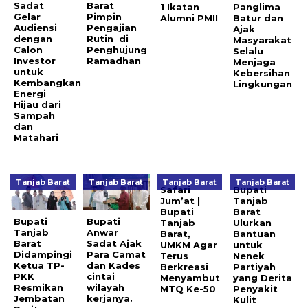
Sadat
Barat
1 Ikatan
Panglima
Gelar
Pimpin
Alumni PMII
Batur dan
Audiensi
Pengajian
Ajak
dengan
Rutin di
Masyarakat
Calon
Penghujung
Selalu
Investor
Ramadhan
Menjaga
untuk
Kebersihan
Kembangkan
Lingkungan
Energi
Hijau dari
Sampah
dan
Matahari
Tanjab Barat
Tanjab Barat
Tanjab Barat
Tanjab Barat
Safari
Bupati
Jum’at |
Tanjab
Bupati
Barat
Bupati
Bupati
Tanjab
Ulurkan
Tanjab
Anwar
Barat,
Bantuan
Barat
Sadat Ajak
UMKM Agar
untuk
Didampingi
Para Camat
Terus
Nenek
Ketua TP-
dan Kades
Berkreasi
Partiyah
PKK
cintai
Menyambut
yang Derita
Resmikan
wilayah
MTQ Ke-50
Penyakit
Jembatan
kerjanya.
Kulit