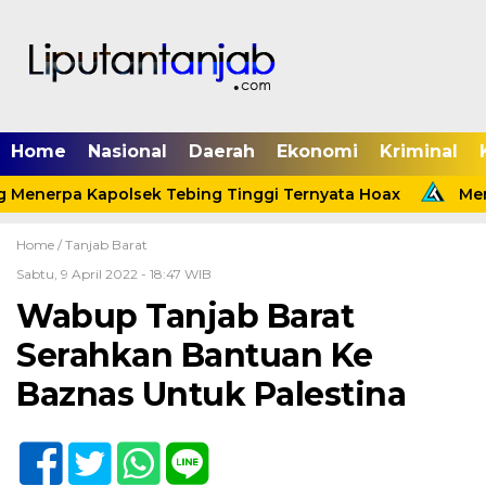
Home
Nasional
Daerah
Ekonomi
Kriminal
 Menerpa Kapolsek Tebing Tinggi Ternyata Hoax
Menin
Home /
Tanjab Barat
Sabtu, 9 April 2022 - 18:47 WIB
Wabup Tanjab Barat
Serahkan Bantuan Ke
Baznas Untuk Palestina