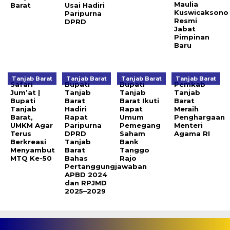
Maulia
Barat
Usai Hadiri
Kuswicaksono
Paripurna
Resmi
DPRD
Jabat
Pimpinan
Baru
Tanjab Barat
Tanjab Barat
Tanjab Barat
Tanjab Barat
Safari
Bupati
Bupati
Pemkab
Jum’at |
Tanjab
Tanjab
Tanjab
Bupati
Barat
Barat Ikuti
Barat
Tanjab
Hadiri
Rapat
Meraih
Barat,
Rapat
Umum
Penghargaan
UMKM Agar
Paripurna
Pemegang
Menteri
Terus
DPRD
Saham
Agama RI
Berkreasi
Tanjab
Bank
Menyambut
Barat
Tanggo
MTQ Ke-50
Bahas
Rajo
Pertanggungjawaban
APBD 2024
dan RPJMD
2025–2029