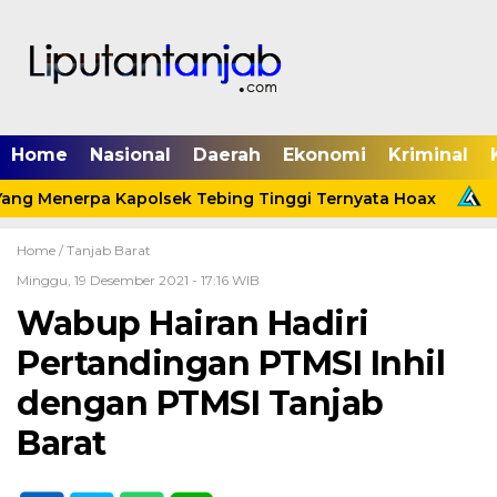
Home
Nasional
Daerah
Ekonomi
Kriminal
ng Menerpa Kapolsek Tebing Tinggi Ternyata Hoax
Me
Home /
Tanjab Barat
Minggu, 19 Desember 2021 - 17:16 WIB
Wabup Hairan Hadiri
Pertandingan PTMSI Inhil
dengan PTMSI Tanjab
Barat