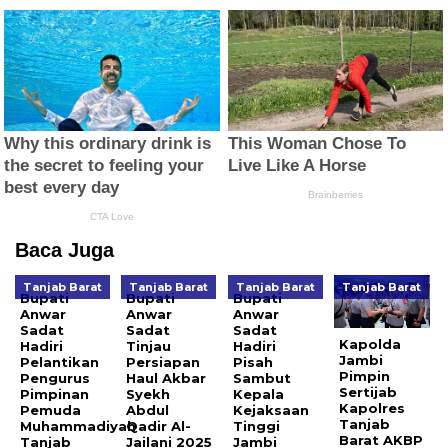
Baca Juga
Tanjab Barat
Tanjab Barat
Tanjab Barat
Tanjab Barat
Bupati
Bupati
Bupati
Anwar
Anwar
Anwar
Sadat
Sadat
Sadat
Kapolda
Hadiri
Tinjau
Hadiri
Jambi
Pelantikan
Persiapan
Pisah
Pimpin
Pengurus
Haul Akbar
Sambut
Sertijab
Pimpinan
Syekh
Kepala
Kapolres
Pemuda
Abdul
Kejaksaan
Tanjab
Muhammadiyah
Qadir Al-
Tinggi
Barat AKBP
Tanjab
Jailani 2025
Jambi