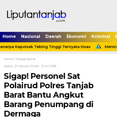
Home
Nasional
Daerah
Ekonomi
Kriminal
nerpa Kapolsek Tebing Tinggi Ternyata Hoax
Meninda
Home /
Tanjab Barat
Sabtu, 31 Januari 2026 - 12:44 WIB
Sigap! Personel Sat
Polairud Polres Tanjab
Barat Bantu Angkut
Barang Penumpang di
Dermaga