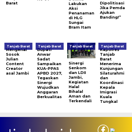
Barat
Dipolitisasi
Lakukan
Jika Pemda
Aksi
Ajukan
Penanaman
Banding!”
di HLG
Sungai
Bram Itam
Tanjab Barat
Tanjab Barat
Tanjab Barat
Tanjab Barat
Mengenal
Bupati
Kapolres
Sosok
Anwar
Tanjab
Julian
Sadat
Barat
Sinergi
Content
Sampaikan
Menerima
Senkom
Creator
KUA-PPAS
Kunjungan
dan LDII
asal Jambi
APBD 2027,
Silaturahmi
Jambi,
Tegaskan
dan
Kegiatan
Sinergi
Koordinasi
Halal
Wujudkan
Kepala
Bihalal
Anggaran
Imigrasi
Aman dan
Berkualitas
Kuala
Terkendali
Tungkal