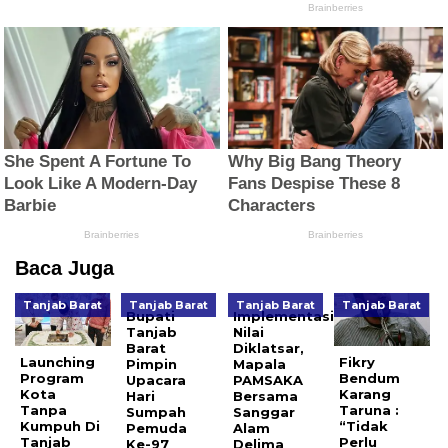
Baca Juga
Tanjab Barat
Tanjab Barat
Tanjab Barat
Tanjab Barat
Bupati
Implementasi
Tanjab
Nilai
Barat
Diklatsar,
Launching
Fikry
Pimpin
Mapala
Program
Bendum
Upacara
PAMSAKA
Kota
Karang
Hari
Bersama
Tanpa
Taruna :
Sumpah
Sanggar
Kumpuh Di
“Tidak
Pemuda
Alam
Tanjab
Perlu
Ke-97
Delima