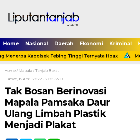
Home
Nasional
Daerah
Ekonomi
Kriminal
g Menerpa Kapolsek Tebing Tinggi Ternyata Hoax
Meni
Home /
Mapala
/
Tanjab Barat
Jumat, 15 April 2022 - 21:05 WIB
Tak Bosan Berinovasi
Mapala Pamsaka Daur
Ulang Limbah Plastik
Menjadi Plakat