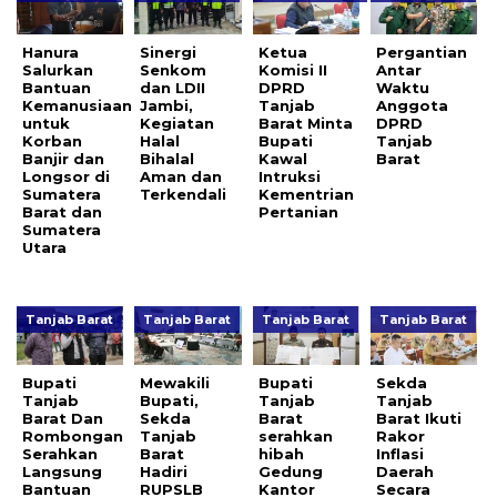
Hanura
Sinergi
Ketua
Pergantian
Salurkan
Senkom
Komisi II
Antar
Bantuan
dan LDII
DPRD
Waktu
Kemanusiaan
Jambi,
Tanjab
Anggota
untuk
Kegiatan
Barat Minta
DPRD
Korban
Halal
Bupati
Tanjab
Banjir dan
Bihalal
Kawal
Barat
Longsor di
Aman dan
Intruksi
Sumatera
Terkendali
Kementrian
Barat dan
Pertanian
Sumatera
Utara
Tanjab Barat
Tanjab Barat
Tanjab Barat
Tanjab Barat
Bupati
Mewakili
Bupati
Sekda
Tanjab
Bupati,
Tanjab
Tanjab
Barat Dan
Sekda
Barat
Barat Ikuti
Rombongan
Tanjab
serahkan
Rakor
Serahkan
Barat
hibah
Inflasi
Langsung
Hadiri
Gedung
Daerah
Bantuan
RUPSLB
Kantor
Secara