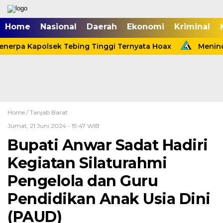
Home
Nasional
Daerah
Ekonomi
Kriminal
nerpa Kapolsek Tebing Tinggi Ternyata Hoax
Meninda
Home /
Tanjab Barat
Jumat, 21 Juni 2024 - 19:47 WIB
Bupati Anwar Sadat Hadiri
Kegiatan Silaturahmi
Pengelola dan Guru
Pendidikan Anak Usia Dini
(PAUD)