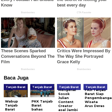
Baca Juga
Tanjab Barat
Tanjab Barat
Tanjab Barat
Tanjab Barat
Mengenal
FAJI Tanjab
Sosok
Barat Siap
Julian
Pengembanga
Wabup
PKK Tanjab
Content
Wisata
Tanjab
Barat
Creator
Arus Deras
Barat
bahas
asal Jambi