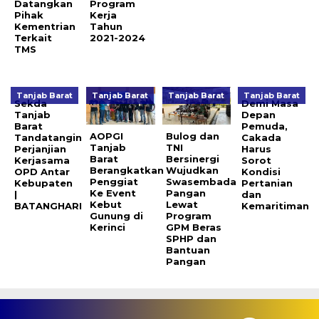
Datangkan
Program
Pihak
Kerja
Kementrian
Tahun
Terkait
2021-2024
TMS
Tanjab Barat
Tanjab Barat
Tanjab Barat
Tanjab Barat
Sekda
Demi Masa
Tanjab
Depan
Barat
Pemuda,
AOPGI
Bulog dan
Tandatangin
Cakada
Tanjab
TNI
Perjanjian
Harus
Barat
Bersinergi
Kerjasama
Sorot
Berangkatkan
Wujudkan
OPD Antar
Kondisi
Penggiat
Swasembada
Kebupaten
Pertanian
Ke Event
Pangan
|
dan
Kebut
Lewat
BATANGHARI
Kemaritiman
Gunung di
Program
Kerinci
GPM Beras
SPHP dan
Bantuan
Pangan