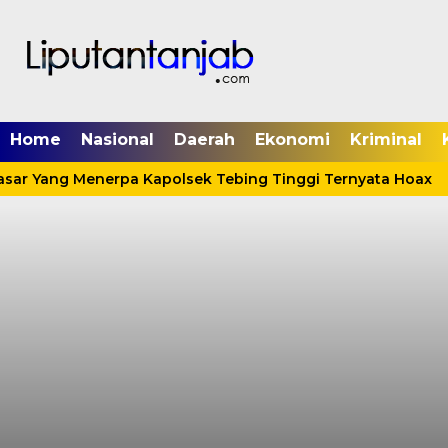
Home
Nasional
Daerah
Ekonomi
Kriminal
asar Yang Menerpa Kapolsek Tebing Tinggi Ternyata Hoax