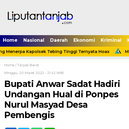
Home
Nasional
Daerah
Ekonomi
Kriminal
g Menerpa Kapolsek Tebing Tinggi Ternyata Hoax
Men
Home /
Tanjab Barat
Minggu, 20 Maret 2022 - 21:42 WIB
Bupati Anwar Sadat Hadiri
Undangan Hual di Ponpes
Nurul Masyad Desa
Pembengis