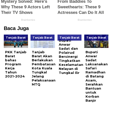
Baca Juga
Tanjab Barat
Tanjab Barat
Tanjab Barat
Tanjab Barat
Bupati
Anwar
Sadat dan
PKK Tanjab
Tanjab
Bupati
Polairud
Barat
Barat Akan
Anwar
Bersinergi
bahas
Berlakukan
Sadat
Tingkatkan
Program
Pembatasan
Laksanakan
Keselamatan
Kerja
Kota Kuala
Safari
Nelayan di
Tahun
Tungkal
Ramadhan
Tungkal Ilir
2021-2024
Jelang
di Batang
Pelaksanaan
Asam,
MTQ
Serahkan
Bantuan
untuk
Korban
Banjir