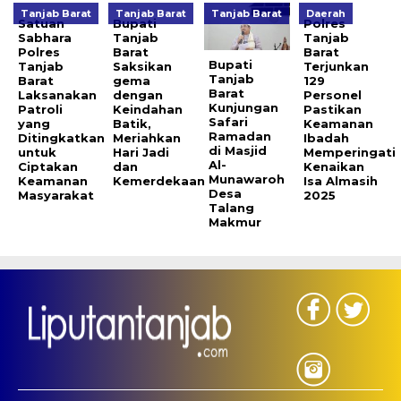
Tanjab Barat
Tanjab Barat
Tanjab Barat
Daerah
Satuan
Bupati
Polres
Sabhara
Tanjab
Tanjab
Polres
Barat
Barat
Bupati
Tanjab
Saksikan
Terjunkan
Tanjab
Barat
gema
129
Barat
Laksanakan
dengan
Personel
Kunjungan
Patroli
Keindahan
Pastikan
Safari
yang
Batik,
Keamanan
Ramadan
Ditingkatkan
Meriahkan
Ibadah
di Masjid
untuk
Hari Jadi
Memperingati
Al-
Ciptakan
dan
Kenaikan
Munawaroh
Keamanan
Kemerdekaan
Isa Almasih
Desa
Masyarakat
2025
Talang
Makmur