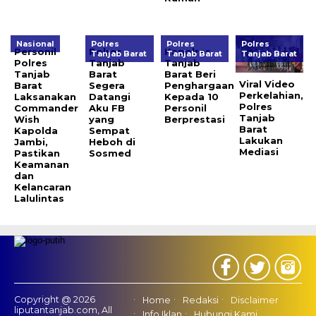
Nasional
Polres
Polres
Polres
Personil
Polres
Kapolres
Tanjab Barat
Tanjab Barat
Tanjab Barat
Polres
Tanjab
Tanjab
Tanjab
Barat
Barat Beri
Viral Video
Barat
Segera
Penghargaan
Perkelahian,
Laksanakan
Datangi
Kepada 10
Polres
Commander
Aku FB
Personil
Tanjab
Wish
yang
Berprestasi
Barat
Kapolda
Sempat
Lakukan
Jambi,
Heboh di
Mediasi
Pastikan
Sosmed
Keamanan
dan
Kelancaran
Lalulintas
Copyright @ 2026
Home
Redaksi
Disclaimer
liputantanjab.com, All
Info Iklan
Hubungi Kami