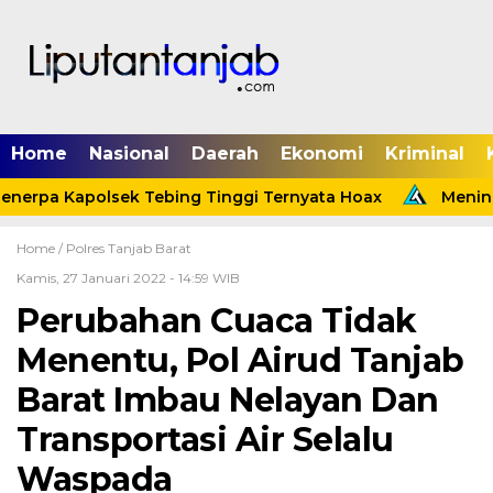
Home
Nasional
Daerah
Ekonomi
Kriminal
nerpa Kapolsek Tebing Tinggi Ternyata Hoax
Meninda
Home /
Polres Tanjab Barat
Kamis, 27 Januari 2022 - 14:59 WIB
Perubahan Cuaca Tidak
Menentu, Pol Airud Tanjab
Barat Imbau Nelayan Dan
Transportasi Air Selalu
Waspada