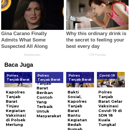
Baca Juga
Polres
Polres
Polres
Covid-19
Polres
Tanjab Barat
Tanjab Barat
Tanjab Barat
Tanjab
Barat
Kapolres
Bakti
Polres
Berikan
Tanjab
Sosial,
Tanjab
Contoh
Barat
Kapolres
Barat Gelar
Yang
Tinjau
Tanjab
Vaksinasi
Terbaik
Kegiatan
Barat
Covid-19 di
Untuk
Vaksinasi
Bantu
SDN 18
Masyarakat
di Polsek
Kegiatan
Kuala
Merlung
Bedah
Tungkal
Rumah