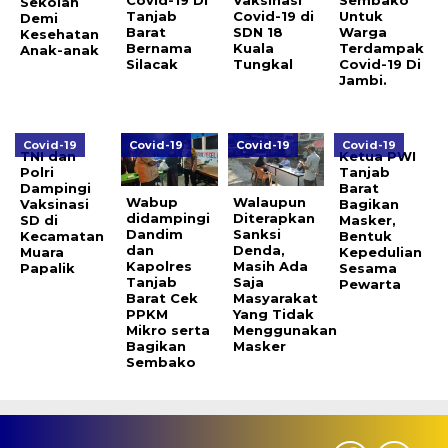
Sekolah
Tanjab
Covid-19 di
Untuk
Demi
Barat
SDN 18
Warga
Kesehatan
Bernama
Kuala
Terdampak
Anak-anak
Silacak
Tungkal
Covid-19 Di
Jambi.
Covid-19
Covid-19
Covid-19
Covid-19
TNI dan
Ketua PWI
Polri
Tanjab
Dampingi
Barat
Wabup
Walaupun
Vaksinasi
Bagikan
didampingi
Diterapkan
SD di
Masker,
Dandim
Sanksi
Kecamatan
Bentuk
dan
Denda,
Muara
Kepedulian
Kapolres
Masih Ada
Papalik
Sesama
Tanjab
Saja
Pewarta
Barat Cek
Masyarakat
PPKM
Yang Tidak
Mikro serta
Menggunakan
Bagikan
Masker
Sembako