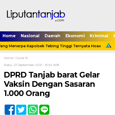
Home
Nasional
Daerah
Ekonomi
Kriminal
ang Menerpa Kapolsek Tebing Tinggi Ternyata Hoax
M
Home /
Covid-19
Rabu, 22 September 2021 - 15:34 WIB
DPRD Tanjab barat Gelar
Vaksin Dengan Sasaran
1.000 Orang