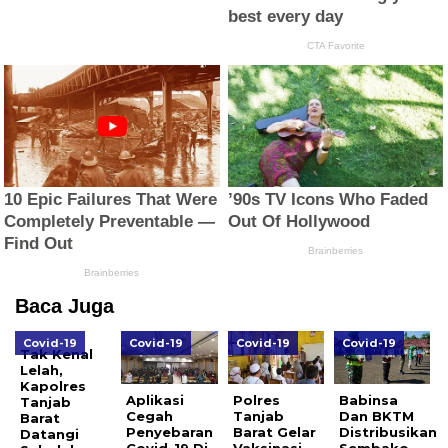
Baca Juga
Covid-19
Covid-19
Covid-19
Covid-19
Tak Kenal
Lelah,
Kapolres
Aplikasi
Polres
Babinsa
Tanjab
Cegah
Tanjab
Dan BKTM
Barat
Penyebaran
Barat Gelar
Distribusikan
Datangi
Covid-19 Di
Vaksinasi
Sembako