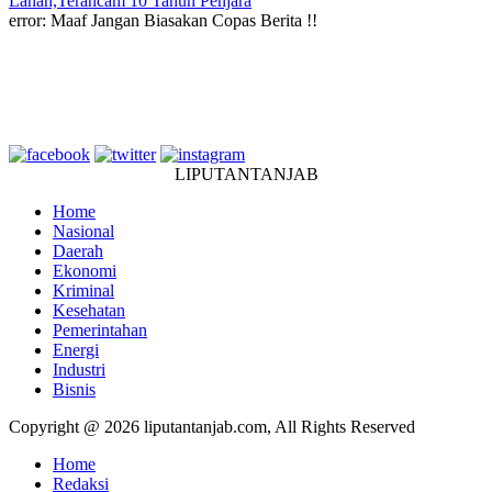
Lahan,Terancam 10 Tahun Penjara
error:
Maaf Jangan Biasakan Copas Berita !!
LIPUTANTANJAB
Home
Nasional
Daerah
Ekonomi
Kriminal
Kesehatan
Pemerintahan
Energi
Industri
Bisnis
Copyright @ 2026 liputantanjab.com, All Rights Reserved
Home
Redaksi