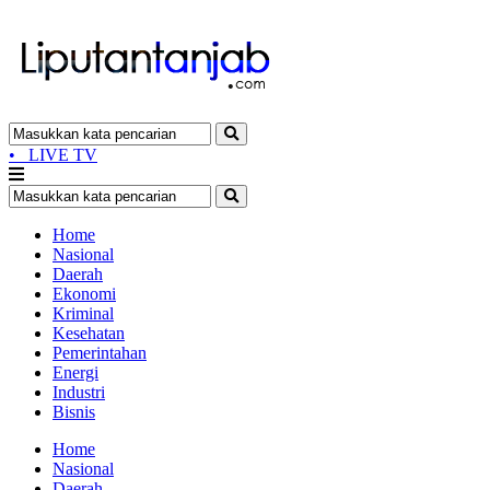
•
LIVE TV
Home
Nasional
Daerah
Ekonomi
Kriminal
Kesehatan
Pemerintahan
Energi
Industri
Bisnis
Home
Nasional
Daerah