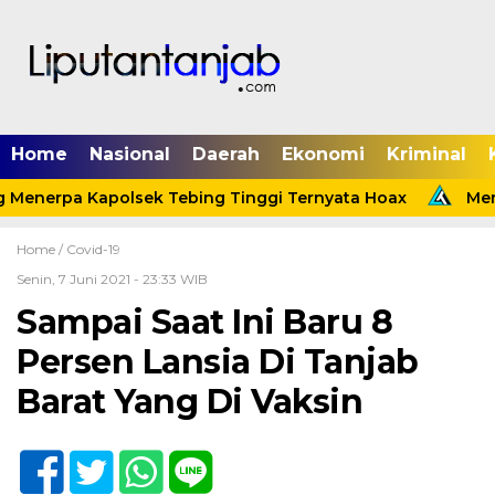
Home
Nasional
Daerah
Ekonomi
Kriminal
 Menerpa Kapolsek Tebing Tinggi Ternyata Hoax
Menin
Home /
Covid-19
Senin, 7 Juni 2021 - 23:33 WIB
Sampai Saat Ini Baru 8
Persen Lansia Di Tanjab
Barat Yang Di Vaksin