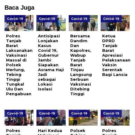
Baca Juga
Covid-19
Covid-19
Covid-19
Covid-19
Polres
Antisipasi
Bersama
Ketua
Tanjab
Lonjakan
Dandim
DPRD
Barat
Kasus
Dan
Tanjab
Laksanakan
Covid 19,
Kapolres,
Barat
Vaksinasi
Gubernur
Wabup
Apresiasi
Massal di
Jambi
Tanjab
Pelaksanaan
Polsek
Siapakan
Barat
Vaksin
Merlung,
Asrama Haji
Tinjau
Serentak
Tebing
Jadi
Langsung
Bagi Lansia
Tinggi
sebagai
Serbuan
Tungkal
Lokasi
Vaksinasi
Ulu Dan
Isolasi
Ditebing
Pengabuan
Tinggi
Covid-19
Covid-19
Covid-19
Covid-19
Polres
Hari Kedua
Polsek
Polres