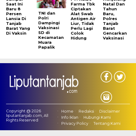
Saat Ini
Farma Tbk
Natal Dan
Baru 8
Ciptakan
Tahun
TNI dan
Persen
Alat Swab
Baru,
Polri
Lansia Di
Antigen Air
Polres
Dampingi
Tanjab
Liur, Tidak
Tanjab
Vaksinasi
Barat Yang
Perlu Lagi
Barat
SD di
Di Vaksin
Colok
Gencarkan
Kecamatan
Hidung
Vaksinasi
Muara
Papalik
Copyright @ 2026
Home
Redaksi
Disclaimer
liputantanjab.com, All
Info Iklan
Hubungi Kami
Rights Reserved
Privacy Policy
Tentang Kami