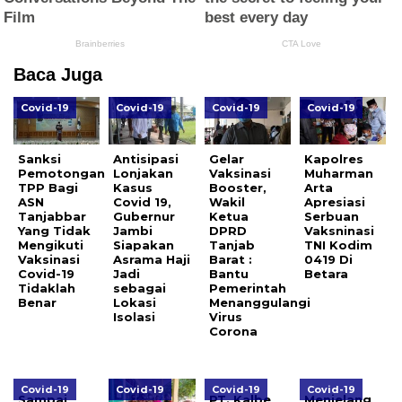
Baca Juga
Covid-19
Covid-19
Covid-19
Covid-19
Sanksi
Antisipasi
Gelar
Kapolres
Pemotongan
Lonjakan
Vaksinasi
Muharman
TPP Bagi
Kasus
Booster,
Arta
ASN
Covid 19,
Wakil
Apresiasi
Tanjabbar
Gubernur
Ketua
Serbuan
Yang Tidak
Jambi
DPRD
Vaksninasi
Mengikuti
Siapakan
Tanjab
TNI Kodim
Vaksinasi
Asrama Haji
Barat :
0419 Di
Covid-19
Jadi
Bantu
Betara
Tidaklah
sebagai
Pemerintah
Benar
Lokasi
Menanggulangi
Isolasi
Virus
Corona
Covid-19
Covid-19
Covid-19
Covid-19
Sampai
PT. Kalbe
Menjelang