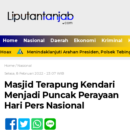
Home
Nasional
Daerah
Ekonomi
Kriminal
Hoax
Menindaklanjuti Arahan Presiden, Polsek Tebing
Home /
Nasional
Selasa, 8 Februari 2022 - 23:07 WIB
Masjid Terapung Kendari
Menjadi Puncak Perayaan
Hari Pers Nasional