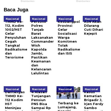
Baca Juga
Nasional
Nasional
Nasional
Nasional
TMMD Ke-
Personil
Kesbangpol
ASN Akan
112, Kodim
Polres
Provinsi
Dilarang
1002/HST
Tanjab
Gelar
Cuti Dihari
Gelar
Barat
Sosialisasi
Kejepit
Penyuluhan
Laksanakan
Warga
Cegah
Commander
Komitmen
Tangkal
Wish
Tolak
Radikalisme
Kapolda
Radikalisme
dan
Jambi,
dan ISIS
Terorisme
Pastikan
Keamanan
dan
Kelancaran
Lalulintas
Nasional
Nasional
Nasional
Nasional
Dantasgas
4 Alasan
Kasus
TMMD Ke-
Tunjangan
Kematian
112 Kodim
Pensiun
Brigadir J,
Terbang ke
HST
PNS Bisa
Irjen Ferdy
Lumajang,
Meninjau
Sampai Rp
Sambo