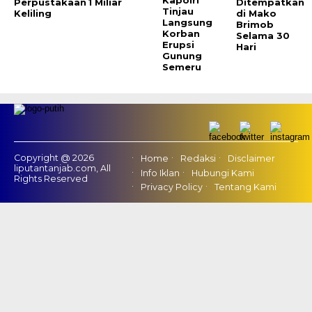
Kapolri
Perpustakaan
1 Miliar
Ditempatkan
Tinjau
Keliling
di Mako
Langsung
Brimob
Korban
Selama 30
Erupsi
Hari
Gunung
Semeru
Copyright @ 2026
Home
Redaksi
Disclaimer
liputantanjab.com, All
Info Iklan
Hubungi Kami
Rights Reserved
Privacy Policy
Tentang Kami