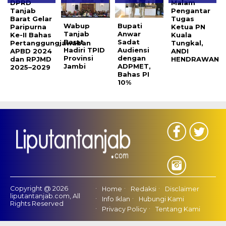
DPRD
Malam
Tanjab
Pengantar
Barat Gelar
Tugas
Wabup
Bupati
Paripurna
Ketua PN
Tanjab
Anwar
Ke-II Bahas
Kuala
Barat
Sadat
Pertanggungjawaban
Tungkal,
Hadiri TPID
Audiensi
APBD 2024
ANDI
Provinsi
dengan
dan RPJMD
HENDRAWAN
Jambi
ADPMET,
2025–2029
Bahas PI
10%
Copyright @ 2026
Home
Redaksi
Disclaimer
liputantanjab.com, All
Info Iklan
Hubungi Kami
Rights Reserved
Privacy Policy
Tentang Kami