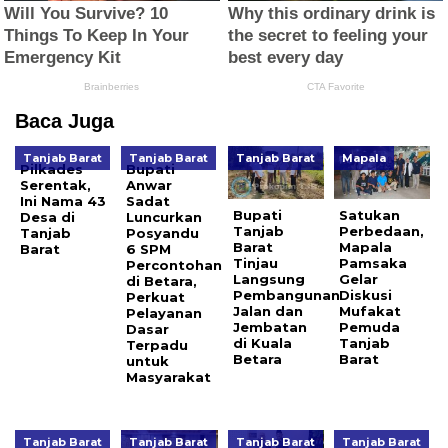
Baca Juga
Tanjab Barat
Tanjab Barat
Tanjab Barat
Mapala
Pilkades
Bupati
Serentak,
Anwar
Ini Nama 43
Sadat
Bupati
Satukan
Desa di
Luncurkan
Tanjab
Perbedaan,
Tanjab
Posyandu
Barat
Mapala
Barat
6 SPM
Tinjau
Pamsaka
Percontohan
Langsung
Gelar
di Betara,
Pembangunan
Diskusi
Perkuat
Jalan dan
Mufakat
Pelayanan
Jembatan
Pemuda
Dasar
di Kuala
Tanjab
Terpadu
Betara
Barat
untuk
Masyarakat
Tanjab Barat
Tanjab Barat
Tanjab Barat
Tanjab Barat