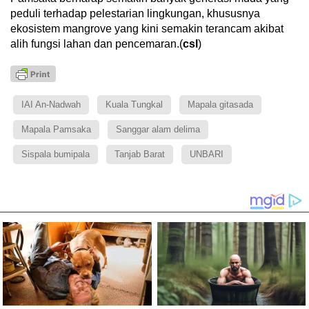
peduli terhadap pelestarian lingkungan, khususnya
ekosistem mangrove yang kini semakin terancam akibat
alih fungsi lahan dan pencemaran.(
csl
)
IAI An-Nadwah
Kuala Tungkal
Mapala gitasada
Mapala Pamsaka
Sanggar alam delima
Sispala bumipala
Tanjab Barat
UNBARI