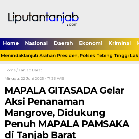
Home
Nasional
Daerah
Ekonomi
Kriminal
nindaklanjuti Arahan Presiden, Polsek Tebing Tinggi Laksa
Home /
Tanjab Barat
Minggu, 22 Juni 2025 - 17:33 WIB
MAPALA GITASADA Gelar
Aksi Penanaman
Mangrove, Didukung
Penuh MAPALA PAMSAKA
di Tanjab Barat