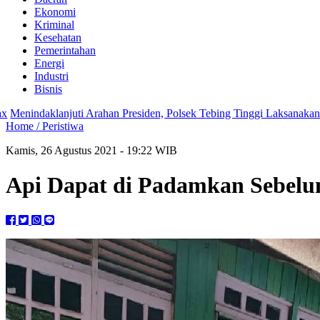
Ekonomi
Kriminal
Kesehatan
Pemerintahan
Energi
Industri
Bisnis
uti Arahan Presiden, Polsek Tebing Tinggi Laksanakan Kurve
Cinta Di
Home /
Peristiwa
Kamis, 26 Agustus 2021 - 19:22 WIB
Api Dapat di Padamkan Sebel