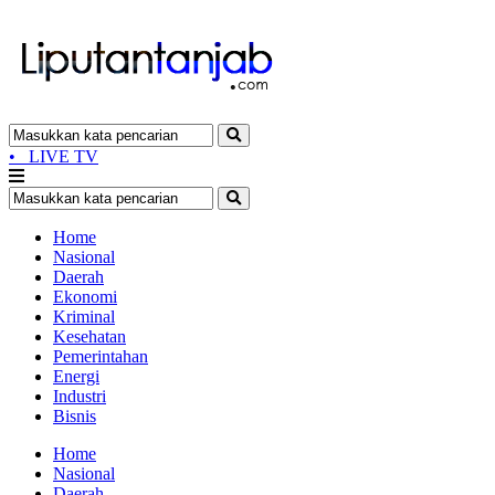
•
LIVE TV
Home
Nasional
Daerah
Ekonomi
Kriminal
Kesehatan
Pemerintahan
Energi
Industri
Bisnis
Home
Nasional
Daerah