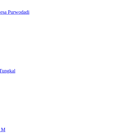
Desa Purwodadi
Tungkal
6 M