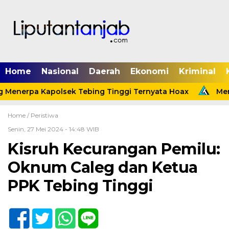
Home
Nasional
Daerah
Ekonomi
Kriminal
 Menerpa Kapolsek Tebing Tinggi Ternyata Hoax
Meni
Home /
Peristiwa
Senin, 27 Mei 2024 - 14:48 WIB
Kisruh Kecurangan Pemilu:
Oknum Caleg dan Ketua
PPK Tebing Tinggi