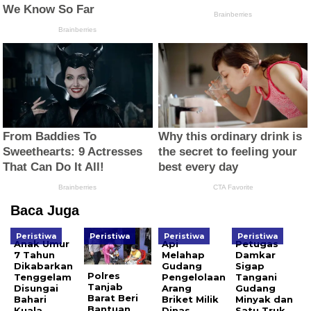
Baca Juga
Peristiwa
Peristiwa
Peristiwa
Peristiwa
Anak Umur
Api
Petugas
7 Tahun
Melahap
Damkar
Dikabarkan
Gudang
Sigap
Polres
Tenggelam
Pengelolaan
Tangani
Tanjab
Disungai
Arang
Gudang
Barat Beri
Bahari
Briket Milik
Minyak dan
Bantuan
Kuala
Dinas
Satu Truk