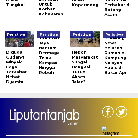
Untuk
Tungkal
Koperindag
Terbakar di
Korban
Batang
Kebakaran
Asam
Peristiwa
Peristiwa
Peristiwa
Peristiwa
Tak Boat
Breaking
Jaya
News,
Hantam
Belasan
Diduga
Heboh,
Dermaga
Rumah di
Gudang
Masyarakat
Teluk
Kampung
Minyak
Sungai
Kempas
Nelayan
Ilegal
Bengkal
Hingga
Habis di
Terkabar
Tutup
Roboh
Bakar Api
Hebat
Akses
Dijambi.
Jalan?