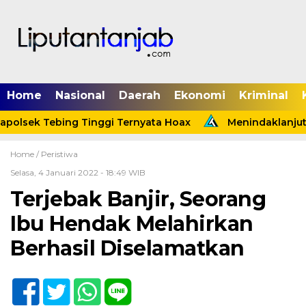
Home
Nasional
Daerah
Ekonomi
Kriminal
polsek Tebing Tinggi Ternyata Hoax
Menindaklanjuti 
Home /
Peristiwa
Selasa, 4 Januari 2022 - 18:49 WIB
Terjebak Banjir, Seorang
Ibu Hendak Melahirkan
Berhasil Diselamatkan