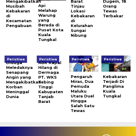
Mengakibatkan
Barat
Dugem, 18
Api
Musibah
Tinjau
Orang
Melahap
Kebakaran
Lokasi
Tewas
Warung
di
Kebakaran
Terbakar
yang
Kecamatan
di
Berada di
Pengabuan
Kelurahan
Pusat Kota
Sungai
Kuala
Nibung
Tungkal
Peristiwa
Peristiwa
Peristiwa
Peristiwa
Diduga
ABK Kapal
Meledaknya
Hilang di
Senapang
Dermaga
Pengaruh
Kebakaran
Angin yang
PT. WKS
Miras, Dua
Terjadi Di
Mengakibatkan
Tebing
Pemuda
Panglima
Korban
Tinggi
Maluku
Kuala
Meninggal
Kabupaten
Utara Duel
Tungkal
Dunia
Tanjab
Hingga
Barat
Salah Satu
Tewas