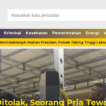
Kriminal
Kesehatan
Pemerintahan
Energi
I
daklanjuti Arahan Presiden, Polsek Tebing Tinggi Laksanak
Seorang Pria Tewas