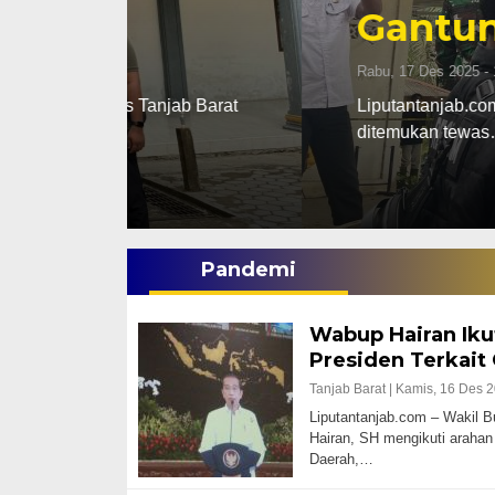
Gantung Diri Di
Rabu, 17 Des 2025 - 18:29 WIB
ab Barat
Liputantanjab.com – Tragis seorang Pri
ditemukan tewas…
Pandemi
Wabup Hairan Iku
Presiden Terkait 
Tanjab Barat |
Kamis, 16 Des 2
Liputantanjab.com – Wakil B
Hairan, SH mengikuti arahan
Daerah,…