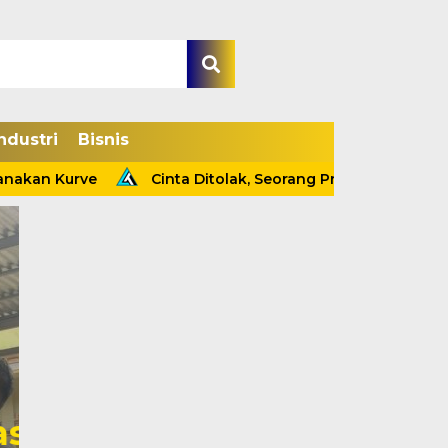
ndustri
Bisnis
an Kurve
Cinta Ditolak, Seorang Pria Tewas Gantung Di
Kapolsek Tebing Tin
Ungkap Kasus Pencur