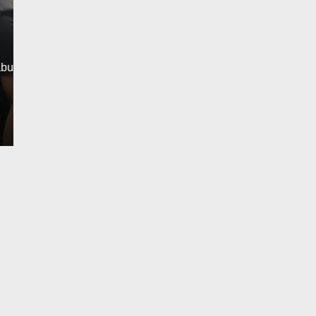
Yang Sering Meresah
Senin, 1 Des 2025 - 22:23 WIB
Liputantanjab.com — Pelaku Pencurian Aki Mobil Di
Desember 2025 Polsek Tebing…