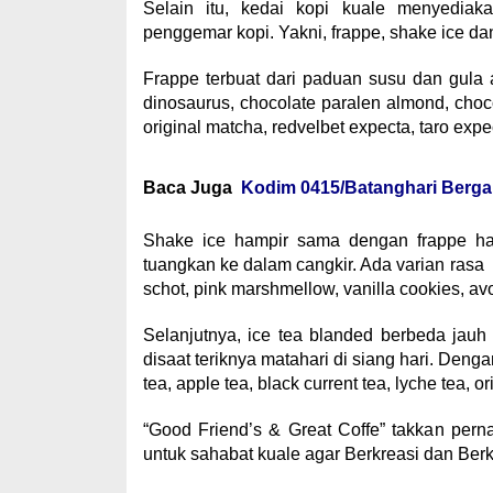
Selain itu, kedai kopi kuale menyedia
penggemar kopi. Yakni, frappe, shake ice dan
Frappe terbuat dari paduan susu dan gula ar
dinosaurus, chocolate paralen almond, choco
original matcha, redvelbet expecta, taro expe
Baca Juga
Kodim 0415/Batanghari Berga
Shake ice hampir sama dengan frappe han
tuangkan ke dalam cangkir. Ada varian rasa y
schot, pink marshmellow, vanilla cookies, av
Selanjutnya, ice tea blanded berbeda jau
disaat teriknya matahari di siang hari. Deng
tea, apple tea, black current tea, lyche tea, or
“Good Friend’s & Great Coffe” takkan pern
untuk sahabat kuale agar Berkreasi dan Berk