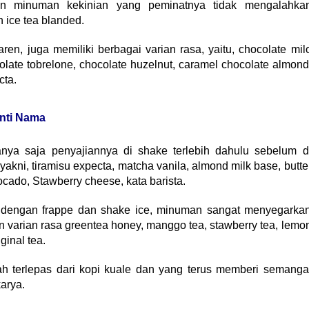
kan minuman kekinian yang peminatnya tidak mengalahka
 ice tea blanded.
en, juga memiliki berbagai varian rasa, yaitu, chocolate mil
late tobrelone, chocolate huzelnut, caramel chocolate almond
cta.
nti Nama
ya saja penyajiannya di shake terlebih dahulu sebelum d
akni, tiramisu expecta, matcha vanila, almond milk base, butte
ocado, Stawberry cheese, kata barista.
h dengan frappe dan shake ice, minuman sangat menyegarka
an varian rasa greentea honey, manggo tea, stawberry tea, lemo
iginal tea.
ah terlepas dari kopi kuale dan yang terus memberi semanga
arya.