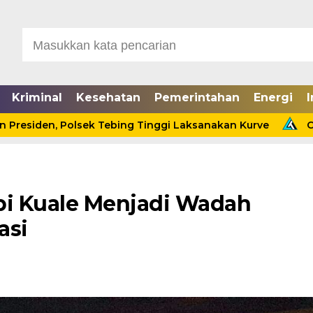
Kriminal
Kesehatan
Pemerintahan
Energi
I
, Polsek Tebing Tinggi Laksanakan Kurve
Cinta Ditol
pi Kuale Menjadi Wadah
asi