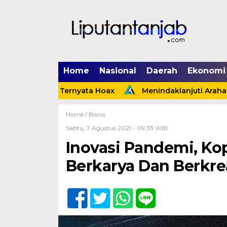
Home
Nasional
Daerah
Ekonomi
inggi Ternyata Hoax
Menindaklanjuti Arahan Presiden
Home /
Bisnis
Sabtu, 7 Agustus 2021 - 09:33 WIB
Inovasi Pandemi, Ko
Berkarya Dan Berkre