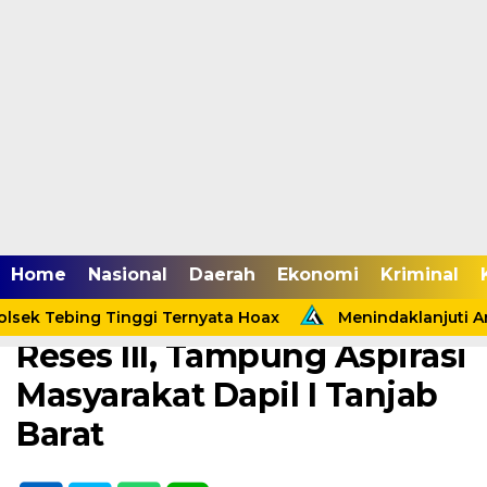
Home /
Tanjab Barat
Home
Nasional
Daerah
Ekonomi
Kriminal
Kamis, 25 Juni 2026 - 11:03 WIB
Sjafril Simamora Gelar
sek Tebing Tinggi Ternyata Hoax
Menindaklanjuti Ar
Reses III, Tampung Aspirasi
Masyarakat Dapil I Tanjab
Barat