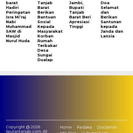
barat
Tanjab
Jambi,
Doa
Hadiri
Barat
Bupati
Selamat
Peringatan
Berikan
Tanjab
dan
Isra Mi’raj
Bantuan
Barat Beri
Berikan
Nabi
Sosial
Apresiasi
Santunan
Muhammad
Kepada
Tinggi
kepada
SAW di
Masyarakat
Janda dan
Masjid
Korban
Lansia
Nurul Huda
Rumah
Terbakar
Desa
Sungai
Dualap
Copyright @ 2026
Home
Redaksi
Disclaimer
liputantanjab.com, All