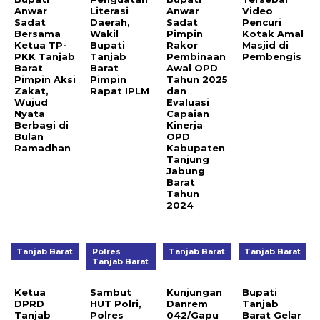
Anwar
Literasi
Anwar
Video
Sadat
Daerah,
Sadat
Pencuri
Bersama
Wakil
Pimpin
Kotak Amal
Ketua TP-
Bupati
Rakor
Masjid di
PKK Tanjab
Tanjab
Pembinaan
Pembengis
Barat
Barat
Awal OPD
Pimpin Aksi
Pimpin
Tahun 2025
Zakat,
Rapat IPLM
dan
Wujud
Evaluasi
Nyata
Capaian
Berbagi di
Kinerja
Bulan
OPD
Ramadhan
Kabupaten
Tanjung
Jabung
Barat
Tahun
2024
Tanjab Barat
Polres
Tanjab Barat
Tanjab Barat
Tanjab Barat
Ketua
Sambut
Kunjungan
Bupati
DPRD
HUT Polri,
Danrem
Tanjab
Tanjab
Polres
042/Gapu
Barat Gelar