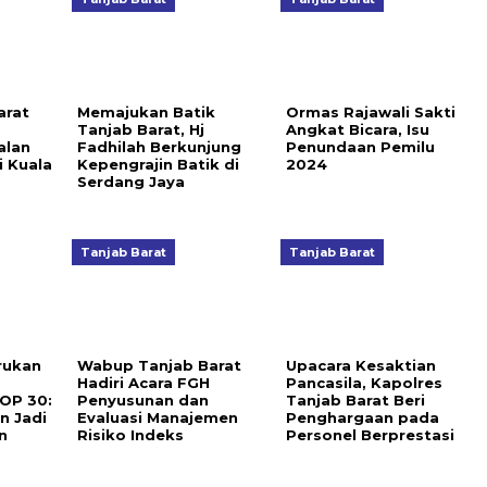
arat
Memajukan Batik
Ormas Rajawali Sakti
Tanjab Barat, Hj
Angkat Bicara, Isu
alan
Fadhilah Berkunjung
Penundaan Pemilu
 Kuala
Kepengrajin Batik di
2024
Serdang Jaya
Tanjab Barat
Tanjab Barat
rukan
Wabup Tanjab Barat
Upacara Kesaktian
Hadiri Acara FGH
Pancasila, Kapolres
COP 30:
Penyusunan dan
Tanjab Barat Beri
n Jadi
Evaluasi Manajemen
Penghargaan pada
n
Risiko Indeks
Personel Berprestasi