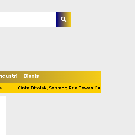
ndustri
Bisnis
Cinta Ditolak, Seorang Pria Tewas Gantung Diri Di Tanjab Ba