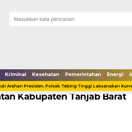
Kriminal
Kesehatan
Pemerintahan
Energi
I
Listrik oleh PLN ULP Kuala
han Presiden, Polsek Tebing Tinggi Laksanakan Kurve
tan Kabupaten Tanjab Barat