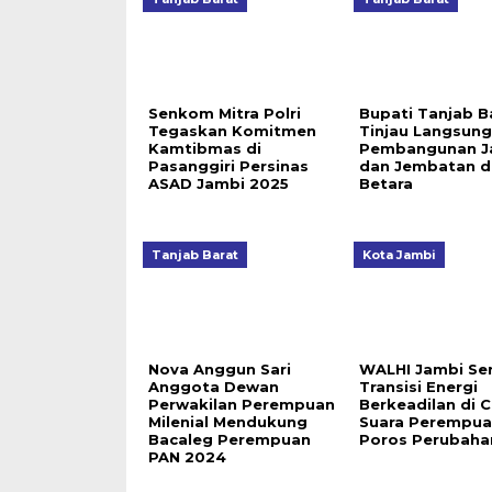
Senkom Mitra Polri
Bupati Tanjab B
Tegaskan Komitmen
Tinjau Langsung
Kamtibmas di
Pembangunan J
Pasanggiri Persinas
dan Jembatan di
ASAD Jambi 2025
Betara
Tanjab Barat
Kota Jambi
Nova Anggun Sari
WALHI Jambi Se
Anggota Dewan
Transisi Energi
Perwakilan Perempuan
Berkeadilan di 
Milenial Mendukung
Suara Perempua
Bacaleg Perempuan
Poros Perubaha
PAN 2024