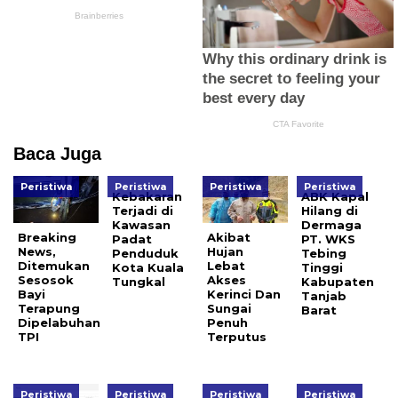
Baca Juga
Peristiwa
Peristiwa
Peristiwa
Peristiwa
Kebakaran
ABK Kapal
Terjadi di
Hilang di
Kawasan
Dermaga
Breaking
Akibat
Padat
PT. WKS
News,
Hujan
Penduduk
Tebing
Ditemukan
Lebat
Kota Kuala
Tinggi
Sesosok
Akses
Tungkal
Kabupaten
Bayi
Kerinci Dan
Tanjab
Terapung
Sungai
Barat
Dipelabuhan
Penuh
TPI
Terputus
Peristiwa
Peristiwa
Peristiwa
Peristiwa