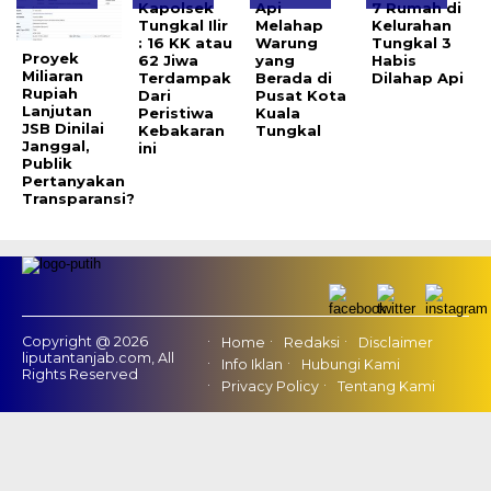
Kapolsek
Api
7 Rumah di
Tungkal Ilir
Melahap
Kelurahan
: 16 KK atau
Warung
Tungkal 3
Proyek
62 Jiwa
yang
Habis
Miliaran
Terdampak
Berada di
Dilahap Api
Rupiah
Dari
Pusat Kota
Lanjutan
Peristiwa
Kuala
JSB Dinilai
Kebakaran
Tungkal
Janggal,
ini
Publik
Pertanyakan
Transparansi?
Copyright @ 2026
Home
Redaksi
Disclaimer
liputantanjab.com, All
Info Iklan
Hubungi Kami
Rights Reserved
Privacy Policy
Tentang Kami