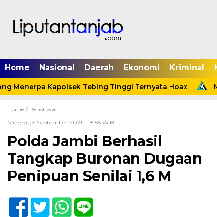
Home
Nasional
Daerah
Ekonomi
Kriminal
ang Menerpa Kapolsek Tebing Tinggi Ternyata Hoax
Me
Home /
Peristiwa
Minggu, 5 September 2021 - 18:55 WIB
Polda Jambi Berhasil
Tangkap Buronan Dugaan
Penipuan Senilai 1,6 M