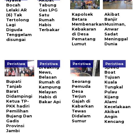
Bocah
Tabung
Lelaki AR
Gas LPG
Kapolsek
Akibat
(6) Tak
Satu
Betara
Banjir
Tertolong
Rumah
Membenarkan
Musiman,
Lagi
Habis
Kebakaran
Anwar
Diguda
Terbakar
di Desa
Sadat
Tenggelam
Pematang
Meninggal
disungai
Lumut
Dunia
Peristiwa
Peristiwa
Peristiwa
Peristiwa
Breaking
Speed
News,
Boat
Belasan
Tujuan
Bupati
Seorang
Rumah di
Kuala
Tanjab
Pemuda
Kampung
Tungkal
Barat
Desa
Nelayan
Pulau
Didampingi
Terjun
Habis di
Kijang
Ketua TP-
Gajah di
Bakar Api
Alami
PKK hadiri
Kabarkan
Kecelakaan
Pemilihan
Tewas
Akibat
Bujang Dan
Didalam
Angin
Gadis
Sumur
Kencang
Provinsi
Jambi