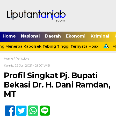
Home
Nasional
Daerah
Ekonomi
Kriminal
g Menerpa Kapolsek Tebing Tinggi Ternyata Hoax
Men
Home /
Peristiwa
Kamis, 22 Juli 2021 - 21:07 WIB
Profil Singkat Pj. Bupati
Bekasi Dr. H. Dani Ramdan,
MT