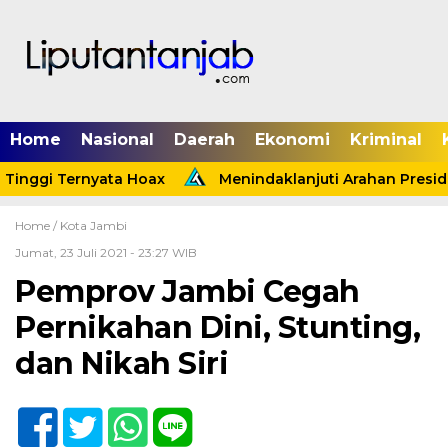
Home
Nasional
Daerah
Ekonomi
Kriminal
inggi Ternyata Hoax
Menindaklanjuti Arahan Preside
Home /
Kota Jambi
Jumat, 23 Juli 2021 - 23:27 WIB
Pemprov Jambi Cegah
Pernikahan Dini, Stunting,
dan Nikah Siri