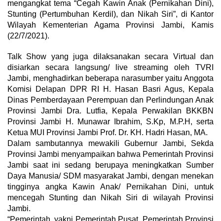
mengangkat tema “Cegah Kawin Anak (Pernikahan Dini),
Stunting (Pertumbuhan Kerdil), dan Nikah Siri”, di Kantor
Wilayah Kementerian Agama Provinsi Jambi, Kamis
(22/7/2021).
Talk Show yang juga dilaksanakan secara Virtual dan
disiarkan secara langsung/ live streaming oleh TVRI
Jambi, menghadirkan beberapa narasumber yaitu Anggota
Komisi Delapan DPR RI H. Hasan Basri Agus, Kepala
Dinas Pemberdayaan Perempuan dan Perlindungan Anak
Provinsi Jambi Dra. Lutfia, Kepala Perwakilan BKKBN
Provinsi Jambi H. Munawar Ibrahim, S.Kp, M.P.H, serta
Ketua MUI Provinsi Jambi Prof. Dr. KH. Hadri Hasan, MA.
Dalam sambutannya mewakili Gubernur Jambi, Sekda
Provinsi Jambi menyampaikan bahwa Pemerintah Provinsi
Jambi saat ini sedang berupaya meningkatkan Sumber
Daya Manusia/ SDM masyarakat Jambi, dengan menekan
tingginya angka Kawin Anak/ Pernikahan Dini, untuk
mencegah Stunting dan Nikah Siri di wilayah Provinsi
Jambi.
“Pemerintah, yakni Pemerintah Pusat, Pemerintah Provinsi