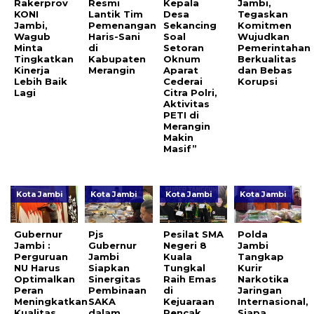
Rakerprov
Resmi
Kepala
Jambi,
KONI
Lantik Tim
Desa
Tegaskan
Jambi,
Pemenangan
Sekancing
Komitmen
Wagub
Haris-Sani
Soal
Wujudkan
Minta
di
Setoran
Pemerintahan
Tingkatkan
Kabupaten
Oknum
Berkualitas
Kinerja
Merangin
Aparat
dan Bebas
Lebih Baik
Cederai
Korupsi
Lagi
Citra Polri,
Aktivitas
PETI di
Merangin
Makin
Masif”
Kota Jambi
Kota Jambi
Kota Jambi
Kota Jambi
Gubernur
Pjs
Pesilat SMA
Polda
Jambi :
Gubernur
Negeri 8
Jambi
Perguruan
Jambi
Kuala
Tangkap
NU Harus
Siapkan
Tungkal
Kurir
Optimalkan
Sinergitas
Raih Emas
Narkotika
Peran
Pembinaan
di
Jaringan
Meningkatkan
SAKA
Kejuaraan
Internasional,
Kualitas
dalam
Pencak
Siapa