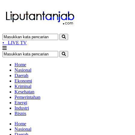
•
LIVE TV
Home
Nasional
Daerah
Ekonomi
Kriminal
Kesehatan
Pemerintahan
Energi
Industri
Bisnis
Home
Nasional
Daerah