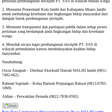
perizinan pembangunan stockpile PT. SAS di wilayah hunian warga
2. Menuntut Pemerintah Kota Jambi dan Kabupaten Muaro Jambi
untuk melindungi kesehatan dan lingkungan hidup masyarakat dari
dampak buruk pembangunan stockpile.
3. Menuntut transparansi dan partisipasi publik dalam setiap proses
perizinan yang berdampak pada lingkungan hidup dan kesehatan
warga.
4. Menolak secara tegas pembangunan stockpile PT. SAS di
wilayah permukiman karena membahayakan kualitas hidup
masyarakat.
Narahubung:
Oscar Anugrah – Direktur Eksekutif Daerah WALHI Jambi (0811-
7492-662)
Rahmat Supriadi – Ketua Barisan Perjuangan Rakyat (0813-6785-
1069)
Aldian – Perwakilan Pemuda (0822-7838-0592)
Batu Bara
Lingkungan
Masyarakat bersatu
Pt sas
WALHI jambi