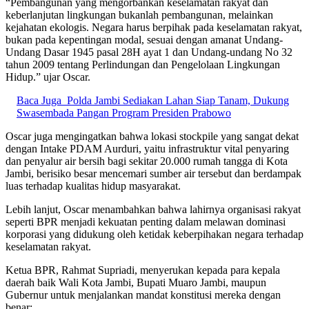
“Pembangunan yang mengorbankan keselamatan rakyat dan
keberlanjutan lingkungan bukanlah pembangunan, melainkan
kejahatan ekologis. Negara harus berpihak pada keselamatan rakyat,
bukan pada kepentingan modal, sesuai dengan amanat Undang-
Undang Dasar 1945 pasal 28H ayat 1 dan Undang-undang No 32
tahun 2009 tentang Perlindungan dan Pengelolaan Lingkungan
Hidup.” ujar Oscar.
Baca Juga
Polda Jambi Sediakan Lahan Siap Tanam, Dukung
Swasembada Pangan Program Presiden Prabowo
Oscar juga mengingatkan bahwa lokasi stockpile yang sangat dekat
dengan Intake PDAM Aurduri, yaitu infrastruktur vital penyaring
dan penyalur air bersih bagi sekitar 20.000 rumah tangga di Kota
Jambi, berisiko besar mencemari sumber air tersebut dan berdampak
luas terhadap kualitas hidup masyarakat.
Lebih lanjut, Oscar menambahkan bahwa lahirnya organisasi rakyat
seperti BPR menjadi kekuatan penting dalam melawan dominasi
korporasi yang didukung oleh ketidak keberpihakan negara terhadap
keselamatan rakyat.
Ketua BPR, Rahmat Supriadi, menyerukan kepada para kepala
daerah baik Wali Kota Jambi, Bupati Muaro Jambi, maupun
Gubernur untuk menjalankan mandat konstitusi mereka dengan
benar: