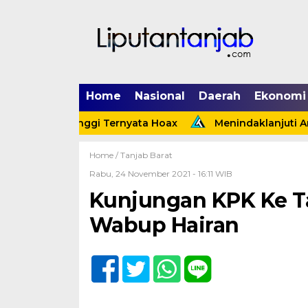
Home
Nasional
Daerah
Ekonomi
Tebing Tinggi Ternyata Hoax
Menindaklanjuti Arahan 
Home /
Tanjab Barat
Rabu, 24 November 2021 - 16:11 WIB
Kunjungan KPK Ke Ta
Wabup Hairan