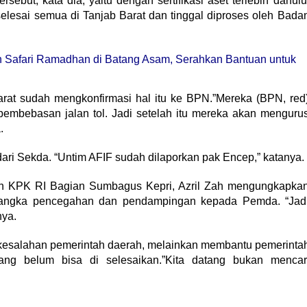
ebut, kata dia, yaitu dengan sertifikasi aset terlebih dahulu
selesai semua di Tanjab Barat dan tinggal diproses oleh Bada
 Safari Ramadhan di Batang Asam, Serahkan Bantuan untuk
arat sudah mengkonfirmasi hal itu ke BPN.”Mereka (BPN, red
pembebasan jalan tol. Jadi setelah itu mereka akan menguru
.
ri Sekda. “Untim AFIF sudah dilaporkan pak Encep,” katanya.
 KPK RI Bagian Sumbagus Kepri, Azril Zah mengungkapka
rangka pencegahan dan pendampingan kepada Pemda. “Jad
nya.
kesalahan pemerintah daerah, melainkan membantu pemerinta
ng belum bisa di selesaikan.”Kita datang bukan mencar