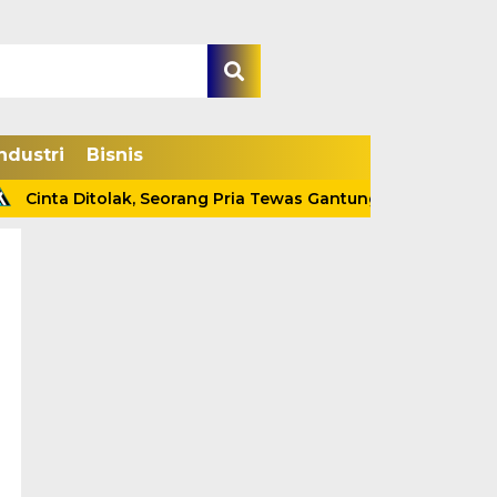
ndustri
Bisnis
ta Ditolak, Seorang Pria Tewas Gantung Diri Di Tanjab Barat