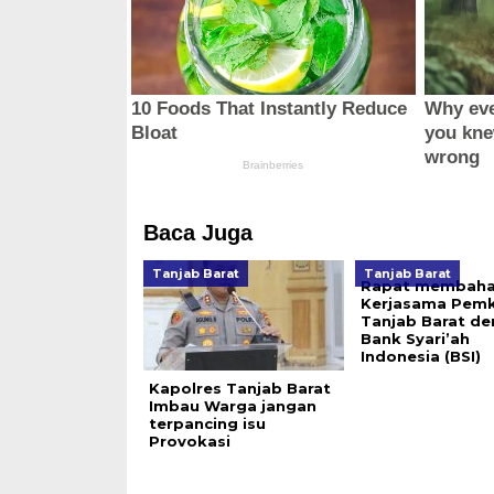
Baca Juga
Tanjab Barat
Tanjab Barat
Rapat membah
Kerjasama Pem
Tanjab Barat d
Bank Syari’ah
Indonesia (BSI)
Kapolres Tanjab Barat
Imbau Warga jangan
terpancing isu
Provokasi